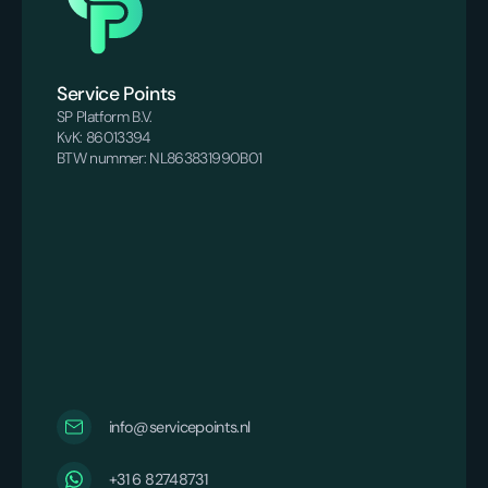
Service Points
SP Platform B.V.
KvK: 86013394
BTW nummer: NL863831990B01
info@servicepoints.nl
‪+31 6 82748731‬