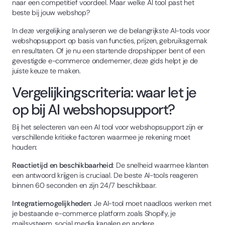
naar een competitief voordeel. Maar welke AI tool past het
beste bij jouw webshop?
In deze vergelijking analyseren we de belangrijkste AI-tools voor
webshopsupport op basis van functies, prijzen, gebruiksgemak
en resultaten. Of je nu een startende dropshipper bent of een
gevestigde e-commerce ondernemer, deze gids helpt je de
juiste keuze te maken.
Vergelijkingscriteria: waar let je
op bij AI webshopsupport?
Bij het selecteren van een AI tool voor webshopsupport zijn er
verschillende kritieke factoren waarmee je rekening moet
houden:
Reactietijd en beschikbaarheid
: De snelheid waarmee klanten
een antwoord krijgen is cruciaal. De beste AI-tools reageren
binnen 60 seconden en zijn 24/7 beschikbaar.
Integratiemogelijkheden
: Je AI-tool moet naadloos werken met
je bestaande e-commerce platform zoals Shopify, je
mailsysteem, social media kanalen en andere