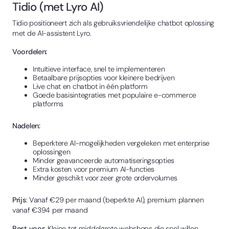
Tidio (met Lyro AI)
Tidio positioneert zich als gebruiksvriendelijke chatbot oplossing
met de AI-assistent Lyro.
Voordelen:
Intuïtieve interface, snel te implementeren
Betaalbare prijsopties voor kleinere bedrijven
Live chat en chatbot in één platform
Goede basisintegraties met populaire e-commerce
platforms
Nadelen:
Beperktere AI-mogelijkheden vergeleken met enterprise
oplossingen
Minder geavanceerde automatiseringsopties
Extra kosten voor premium AI-functies
Minder geschikt voor zeer grote ordervolumes
Prijs
: Vanaf €29 per maand (beperkte AI), premium plannen
vanaf €394 per maand
Best voor
: Kleine tot middelgrote webshops die snel willen