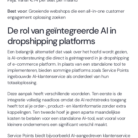
Prijs
: Vanaf €74 per seat per maand
Best voor
: Groeiende webshops die een all-in-one customer
engagement oplossing zoeken
De rol van geïntegreerde AI in
dropshipping platforms
Een belangrijk alternatief dat vaak over het hoofd wordt gezien,
is AI-ondersteuning die direct is geïntegreerd in je dropshipping
of e-commerce platform. In plaats van een standalone tool te
implementeren, bieden sommige platforms zoals Service Points
ingebouwde AI-klantenservice als onderdeel van hun
totaaloplossing.
Deze aanpak heeft verschillende voordelen. Ten eerste is de
integratie volledig naadloos omdat de AI rechtstreeks toegang
heeft tot al je order-, product- en klantinformatie zonder extra
koppelingen. Ten tweede hoef je geen aparte maandelijkse
kosten te betalen voor een standalone AI-tool, wat vooral voor
kleinere ondernemers een significant verschil maakt.
Service Points biedt bijvoorbeeld AI-aangedreven klantenservice