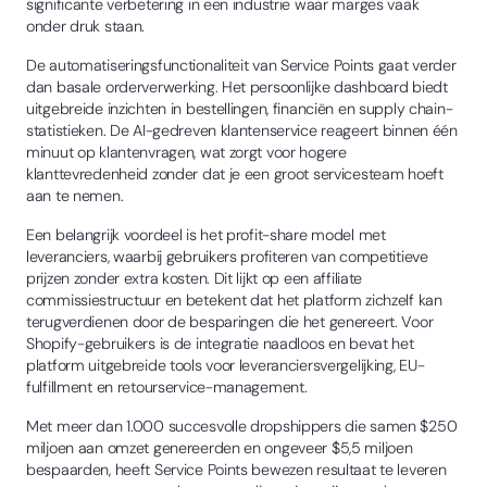
significante verbetering in een industrie waar marges vaak
onder druk staan.
De automatiseringsfunctionaliteit van Service Points gaat verder
dan basale orderverwerking. Het persoonlijke dashboard biedt
uitgebreide inzichten in bestellingen, financiën en supply chain-
statistieken. De AI-gedreven klantenservice reageert binnen één
minuut op klantenvragen, wat zorgt voor hogere
klanttevredenheid zonder dat je een groot servicesteam hoeft
aan te nemen.
Een belangrijk voordeel is het profit-share model met
leveranciers, waarbij gebruikers profiteren van competitieve
prijzen zonder extra kosten. Dit lijkt op een affiliate
commissiestructuur en betekent dat het platform zichzelf kan
terugverdienen door de besparingen die het genereert. Voor
Shopify-gebruikers is de integratie naadloos en bevat het
platform uitgebreide tools voor leveranciersvergelijking, EU-
fulfillment en retourservice-management.
Met meer dan 1.000 succesvolle dropshippers die samen $250
miljoen aan omzet genereerden en ongeveer $5,5 miljoen
bespaarden, heeft Service Points bewezen resultaat te leveren