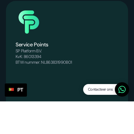
Service Points
SP Platform B.V.
KvK: 86013394
BTW nummer: NL863831990B01
Contacteer ons
PT