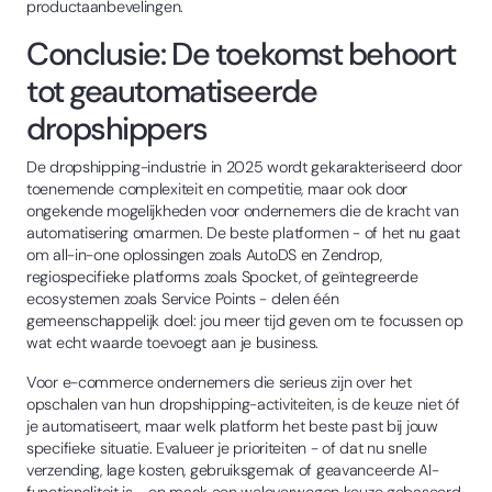
productaanbevelingen.
Conclusie: De toekomst behoort
tot geautomatiseerde
dropshippers
De dropshipping-industrie in 2025 wordt gekarakteriseerd door
toenemende complexiteit en competitie, maar ook door
ongekende mogelijkheden voor ondernemers die de kracht van
automatisering omarmen. De beste platformen - of het nu gaat
om all-in-one oplossingen zoals AutoDS en Zendrop,
regiospecifieke platforms zoals Spocket, of geïntegreerde
ecosystemen zoals Service Points - delen één
gemeenschappelijk doel: jou meer tijd geven om te focussen op
wat echt waarde toevoegt aan je business.
Voor e-commerce ondernemers die serieus zijn over het
opschalen van hun dropshipping-activiteiten, is de keuze niet óf
je automatiseert, maar welk platform het beste past bij jouw
specifieke situatie. Evalueer je prioriteiten - of dat nu snelle
verzending, lage kosten, gebruiksgemak of geavanceerde AI-
functionaliteit is - en maak een weloverwogen keuze gebaseerd