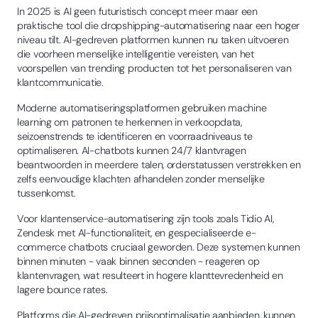
In 2025 is AI geen futuristisch concept meer maar een
praktische tool die dropshipping-automatisering naar een hoger
niveau tilt. AI-gedreven platformen kunnen nu taken uitvoeren
die voorheen menselijke intelligentie vereisten, van het
voorspellen van trending producten tot het personaliseren van
klantcommunicatie.
Moderne automatiseringsplatformen gebruiken machine
learning om patronen te herkennen in verkoopdata,
seizoenstrends te identificeren en voorraadniveaus te
optimaliseren. AI-chatbots kunnen 24/7 klantvragen
beantwoorden in meerdere talen, orderstatussen verstrekken en
zelfs eenvoudige klachten afhandelen zonder menselijke
tussenkomst.
Voor klantenservice-automatisering zijn tools zoals Tidio AI,
Zendesk met AI-functionaliteit, en gespecialiseerde e-
commerce chatbots cruciaal geworden. Deze systemen kunnen
binnen minuten - vaak binnen seconden - reageren op
klantenvragen, wat resulteert in hogere klanttevredenheid en
lagere bounce rates.
Platforms die AI-gedreven prijsoptimalisatie aanbieden, kunnen