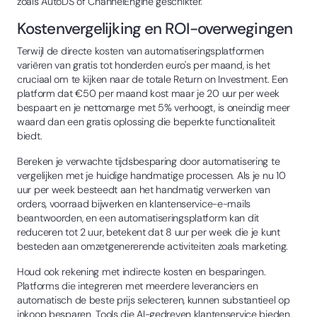
zoals AutoDS of ChannelEngine geschikter.
Kostenvergelijking en ROI-overwegingen
Terwijl de directe kosten van automatiseringsplatformen
variëren van gratis tot honderden euro's per maand, is het
cruciaal om te kijken naar de totale Return on Investment. Een
platform dat €50 per maand kost maar je 20 uur per week
bespaart en je nettomarge met 5% verhoogt, is oneindig meer
waard dan een gratis oplossing die beperkte functionaliteit
biedt.
Bereken je verwachte tijdsbesparing door automatisering te
vergelijken met je huidige handmatige processen. Als je nu 10
uur per week besteedt aan het handmatig verwerken van
orders, voorraad bijwerken en klantenservice-e-mails
beantwoorden, en een automatiseringsplatform kan dit
reduceren tot 2 uur, betekent dat 8 uur per week die je kunt
besteden aan omzetgenererende activiteiten zoals marketing.
Houd ook rekening met indirecte kosten en besparingen.
Platforms die integreren met meerdere leveranciers en
automatisch de beste prijs selecteren, kunnen substantieel op
inkoop besparen. Tools die AI-gedreven klantenservice bieden,