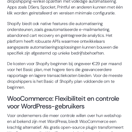
dropshipping-winkel opzetten met volledige automatisering.
Apps zoals DSers, Spocket, Printful en anderen kunnen met één
klik worden geïnstalleerd en vereisen minimale configuratie.
Shopify biedt ook native features die automatisering
ondersteunen, zoals geautomatiseerde e-mailmarketing,
abandoned cart recovery en geïntegreerde analytics. Het
platform heeft robuuste API's waarmee ontwikkelaars
aangepaste automatiseringsoplossingen kunnen bouwen die
specifiek zijn afgestemd op unieke bedrijfsbehoeften.
De kosten voor Shopify beginnen bij ongeveer €29 per maand
voor het Basic plan, met hogere tiers die geavanceerdere
rapportage en lagere transactiekosten bieden. Voor de meeste
dropshippers is het Basic of Shopify plan voldoende om te
beginnen.
WooCommerce: Flexibiliteit en controle
voor WordPress-gebruikers
Voor ondernemers die meer controle willen over hun webshop
en al bekend zijn met WordPress, biedt WooCommerce een
krachtig alternatief. Als gratis open-source plugin transformeert