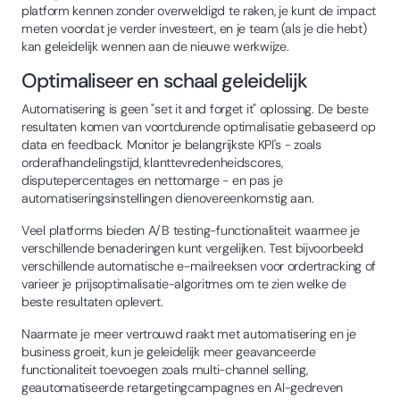
platform kennen zonder overweldigd te raken, je kunt de impact
meten voordat je verder investeert, en je team (als je die hebt)
kan geleidelijk wennen aan de nieuwe werkwijze.
Optimaliseer en schaal geleidelijk
Automatisering is geen "set it and forget it" oplossing. De beste
resultaten komen van voortdurende optimalisatie gebaseerd op
data en feedback. Monitor je belangrijkste KPI's - zoals
orderafhandelingstijd, klanttevredenheidscores,
disputepercentages en nettomarge - en pas je
automatiseringsinstellingen dienovereenkomstig aan.
Veel platforms bieden A/B testing-functionaliteit waarmee je
verschillende benaderingen kunt vergelijken. Test bijvoorbeeld
verschillende automatische e-mailreeksen voor ordertracking of
varieer je prijsoptimalisatie-algoritmes om te zien welke de
beste resultaten oplevert.
Naarmate je meer vertrouwd raakt met automatisering en je
business groeit, kun je geleidelijk meer geavanceerde
functionaliteit toevoegen zoals multi-channel selling,
geautomatiseerde retargetingcampagnes en AI-gedreven