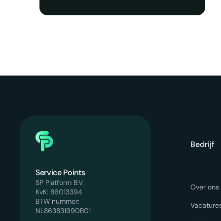
Bedrijf
Service Points
SP Platform B.V.
Over ons
KvK: 86013394
BTW nummer:
Vacature
NL863831990B01