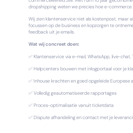
commercewereld zelf. Met ruim 10 jaar gecombine
dropshipping weten we precies hoe e-commerce 
Wij zien klantenservice niet als kostenpost, maar al
focussen op de business en kopzorgen te ontnemen
feedback uit je emails.
Wat wij concreet doen:
✅ Klantenservice via e-mail, WhatsApp, live-chat, 
✅ Helpcenters bouwen met inlogportaal voor je kl
✅ Inhouse krachten en goed opgeleide Europese 
✅ Volledig geautomatiseerde rapportages
✅ Proces-optimalisatie vanuit ticketdata
✅ Dispute afhandeling en contact met je leveranci