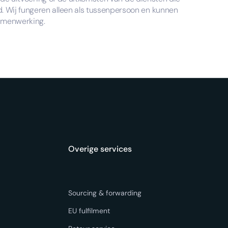
 Wij fungeren alleen als tussenpersoon en kunnen
samenwerking.
Overige services
Sourcing & forwarding
EU fulfilment