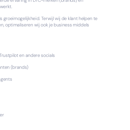
erde ervaring in DTC-merken (brands) en
werkt.
s groeimogelijkheid. Terwijl wij de klant helpen te
, optimaliseren wij ook je business middels
Trustpilot en andere socials
anten (brands)
agents
er