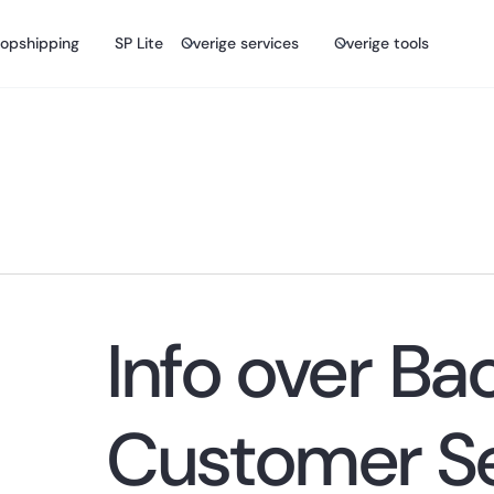
opshipping
SP Lite
Overige services
Overige tools
Info over
Ba
Customer Se