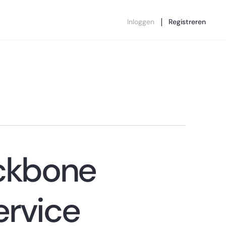
Inloggen
Registreren
ckbone
rvice