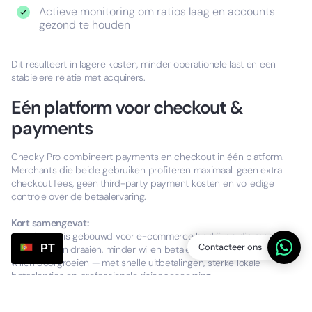
Actieve monitoring om ratios laag en accounts
gezond te houden
Dit resulteert in lagere kosten, minder operationele last en een
stabielere relatie met acquirers.
Eén platform voor checkout &
payments
Checky Pro combineert payments en checkout in één platform.
Merchants die beide gebruiken profiteren maximaal: geen extra
checkout fees, geen third-party payment kosten en volledige
controle over de betaalervaring.
Kort samengevat:
Checky Pro is gebouwd voor e-commerce bedrijven die meer
Contacteer ons
PT
volume willen draaien, minder willen betalen en zonder remmen
willen doorgroeien — met snelle uitbetalingen, sterke lokale
betaalopties en professionele risicobeheersing.
Belangrijke Opmerking