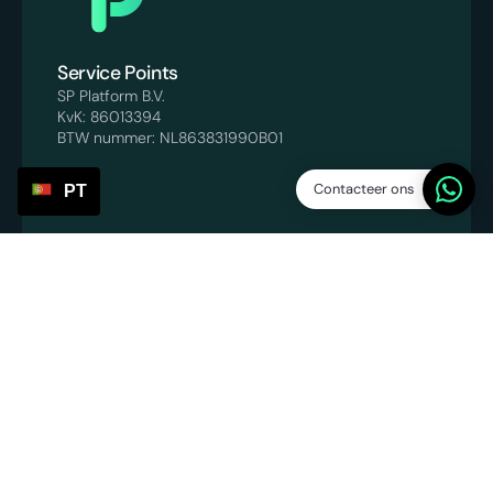
Service Points
SP Platform B.V.
KvK: 86013394
BTW nummer: NL863831990B01
Contacteer ons
PT
info@servicepoints.nl
‪+31 6 82748731‬