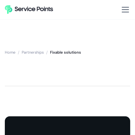
Home
/
Partnerships
/
Fixable solutions