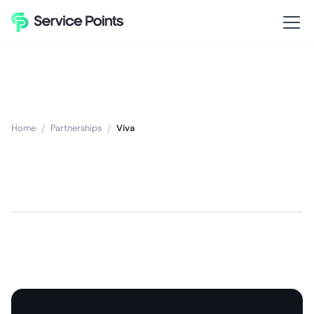
Home
/
Partnerships
/
Viva