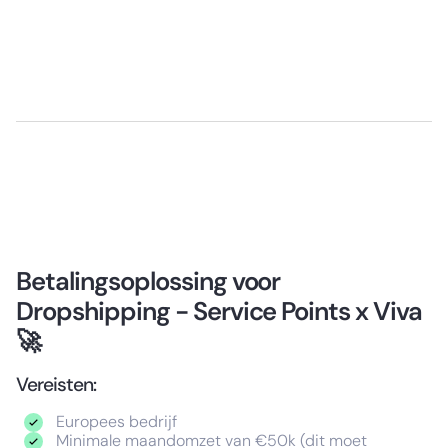
Betalingsoplossing voor
Dropshipping - Service Points x Viva
🚀
Vereisten:
⁠Europees bedrijf
Minimale maandomzet van €50k (dit moet