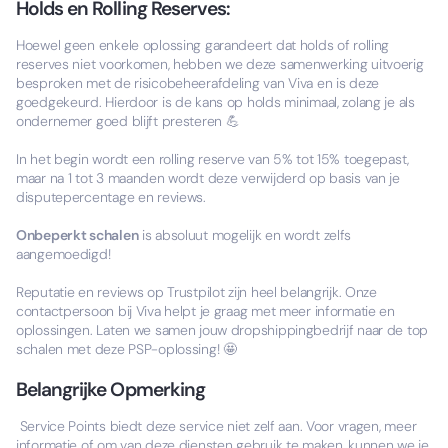
Holds en Rolling Reserves:
Hoewel geen enkele oplossing garandeert dat holds of rolling
reserves niet voorkomen, hebben we deze samenwerking uitvoerig
besproken met de risicobeheerafdeling van Viva en is deze
goedgekeurd. Hierdoor is de kans op holds minimaal, zolang je als
ondernemer goed blijft presteren 💪
In het begin wordt een rolling reserve van 5% tot 15% toegepast,
maar na 1 tot 3 maanden wordt deze verwijderd op basis van je
disputepercentage en reviews.
Onbeperkt schalen
is absoluut mogelijk en wordt zelfs
aangemoedigd!
Reputatie en reviews op Trustpilot zijn heel belangrijk. Onze
contactpersoon bij Viva helpt je graag met meer informatie en
oplossingen. Laten we samen jouw dropshippingbedrijf naar de top
schalen met deze PSP-oplossing! 🤩
Belangrijke Opmerking
Service Points biedt deze service niet zelf aan. Voor vragen, meer
informatie of om van deze diensten gebruik te maken, kunnen we je