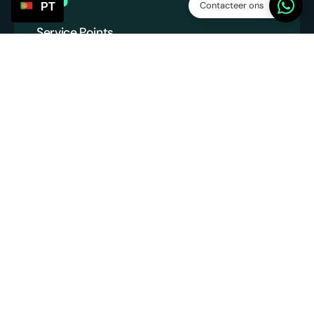
Contacteer ons
PT
Service Points
SP Platform B.V.
KvK: 86013394
BTW nummer: NL863831990B01
info@servicepoints.nl
‪+31 6 82748731‬