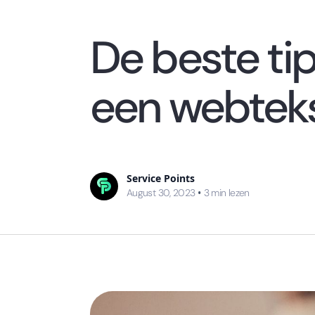
De beste tip
een webtek
Service Points
August 30, 2023
•
3
min lezen