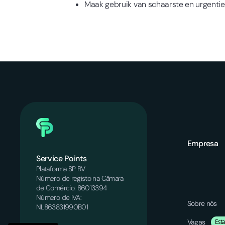
Maak gebruik van schaarste en urgentie
Empresa
Service Points
Plataforma SP BV
Número de registo na Câmara
de Comércio: 86013394
Número de IVA:
Sobre nós
NL863831990B01
Vagas
Est