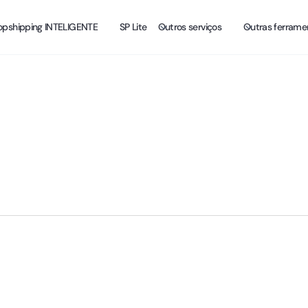
opshipping INTELIGENTE
SP Lite
Outros serviços
Outras ferrame