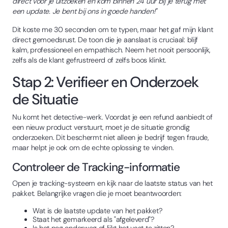
direct voor je uitzoeken en kom binnen 24 uur bij je terug met
een update. Je bent bij ons in goede handen!"
Dit koste me 30 seconden om te typen, maar het gaf mijn klant
direct gemoedsrust. De toon die je aanslaat is cruciaal: blijf
kalm, professioneel en empathisch. Neem het nooit persoonlijk,
zelfs als de klant gefrustreerd of zelfs boos klinkt.
Stap 2: Verifieer en Onderzoek
de Situatie
Nu komt het detective-werk. Voordat je een refund aanbiedt of
een nieuw product verstuurt, moet je de situatie grondig
onderzoeken. Dit beschermt niet alleen je bedrijf tegen fraude,
maar helpt je ook om de echte oplossing te vinden.
Controleer de Tracking-informatie
Open je tracking-systeem en kijk naar de laatste status van het
pakket. Belangrijke vragen die je moet beantwoorden:
Wat is de laatste update van het pakket?
Staat het gemarkeerd als "afgeleverd"?
Is het nog onderweg of lijkt het vast te zitten?