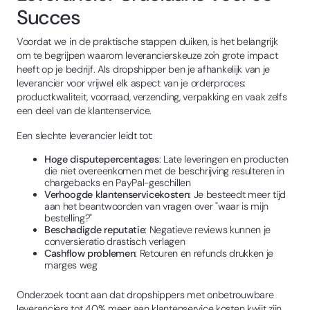
Succes
Voordat we in de praktische stappen duiken, is het belangrijk
om te begrijpen waarom leverancierskeuze zo'n grote impact
heeft op je bedrijf. Als dropshipper ben je afhankelijk van je
leverancier voor vrijwel elk aspect van je orderproces:
productkwaliteit, voorraad, verzending, verpakking en vaak zelfs
een deel van de klantenservice.
Een slechte leverancier leidt tot:
Hoge disputepercentages
: Late leveringen en producten
die niet overeenkomen met de beschrijving resulteren in
chargebacks en PayPal-geschillen
Verhoogde klantenservicekosten
: Je besteedt meer tijd
aan het beantwoorden van vragen over "waar is mijn
bestelling?"
Beschadigde reputatie
: Negatieve reviews kunnen je
conversieratio drastisch verlagen
Cashflow problemen
: Retouren en refunds drukken je
marges weg
Onderzoek toont aan dat dropshippers met onbetrouwbare
leveranciers tot 40% meer aan klantenservice kosten kwijt zijn