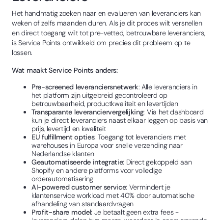
Het handmatig zoeken naar en evalueren van leveranciers kan
weken of zelfs maanden duren. Als je dit proces wilt versnellen
en direct toegang wilt tot pre-vetted, betrouwbare leveranciers,
is Service Points ontwikkeld om precies dit probleem op te
lossen.
Wat maakt Service Points anders:
Pre-screened leveranciersnetwerk
: Alle leveranciers in
het platform zijn uitgebreid gecontroleerd op
betrouwbaarheid, productkwaliteit en levertijden
Transparante leveranciervergelijking
: Via het dashboard
kun je direct leveranciers naast elkaar leggen op basis van
prijs, levertijd en kwaliteit
EU fulfillment opties
: Toegang tot leveranciers met
warehouses in Europa voor snelle verzending naar
Nederlandse klanten
Geautomatiseerde integratie
: Direct gekoppeld aan
Shopify en andere platforms voor volledige
orderautomatisering
AI-powered customer service
: Vermindert je
klantenservice workload met 40% door automatische
afhandeling van standaardvragen
Profit-share model
: Je betaalt geen extra fees -