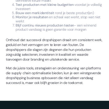
definitieve keuze maakt
Test producten met kleine budgetten
voordat je volledig
investeert
Bouw een merkidentiteit
rond je beste product(en)
Monitor je resultaten
en schaal wat werkt, stop wat niet
werkt
Blijf continu nieuwe producten testen
– een winnend
product vandaag is geen garantie voor morgen
Onthoud dat succesvol dropshippen draait om consistent werk,
geduld en het vermogen om te leren van fouten. De
dropshippers die slagen zijn degenen die hun producten
zorgvuldig selecteren, investeren in kwaliteit en waarde
toevoegen door branding en uitstekende service.
Met de juiste tools, strategieën en ondersteuning van platforms
die supply chain optimalisatie bieden, kun je een winstgevende
dropshipping business opbouwen die niet alleen vandaag
succesvol is, maar ook blijft groeien in de toekomst.