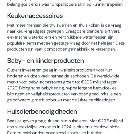
belangrijke trends waar dropshippers slim op kunnen inspelen.
Keukenaccessoires
Met meer mensen die thuiswerken en thuis koken, is de vraag
naar keukengadgets gestegen. Draagbare blenders, airfryers,
elektrische waterkokers en herbruikbare waterflessen zijn
populaire items met een gestage vraag door het hele jaar. Deze
producten zijn vaak compact en gemakkelijk te verzenden.
Baby- en kinderproducten
Ouders investeren graag in kwaliteitsproducten voor hun
kinderen en doen vaak herhaalde aankopen. De wereldwijde
markt voor baby-accessoires groeit tot €306 miljard tegen
2029. Biologische babykleding, hypoallergene babydoekjes,
bijtringen en veiligheidsproducten verkopen goed, mits je een
geloofwaardig merk opbouwt met de juiste certificeringen.
Huisdierbenodigdheden
Baasjes geven graag uit aan hun huisdieren. Met €29,6 miljard
aan wereldwijde verkopen in 2024 is dit een lucratieve niche.
Riemen, halsbanden, speelgoed, snacks en huisdier-