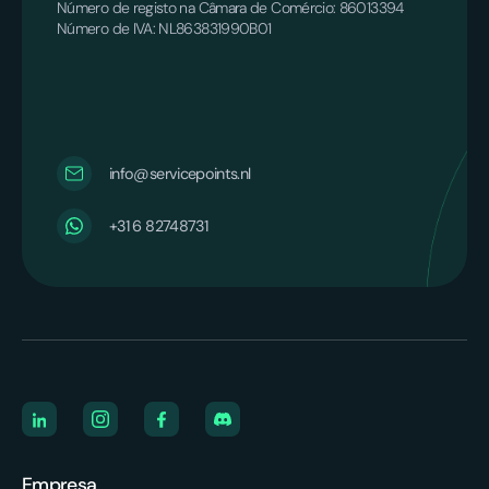
Número de registo na Câmara de Comércio: 86013394
Número de IVA: NL863831990B01
info@servicepoints.nl
+31 6 82748731
Empresa