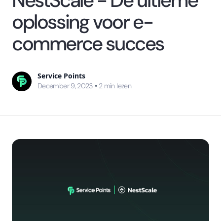
NestScale - De ultieme
oplossing voor e-
commerce succes
Service Points
•
December 9, 2023
2
min lezen