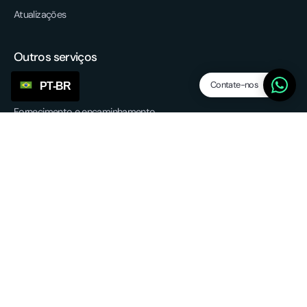
Atualizações
Outros serviços
Contate-nos
PT-BR
Fornecimento e encaminhamento
cumprimento da UE
Serviço de devolução
3PL - Third Party Logistics
Parcerias
Termos e condições gerais