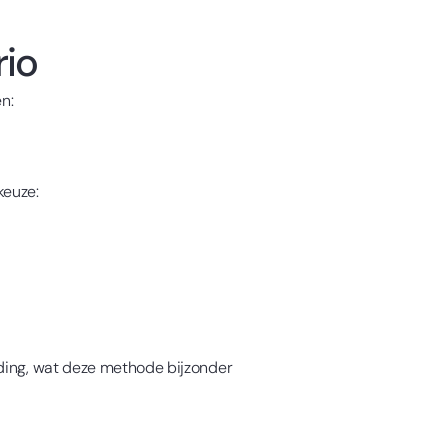
io
n:
keuze:
nding, wat deze methode bijzonder