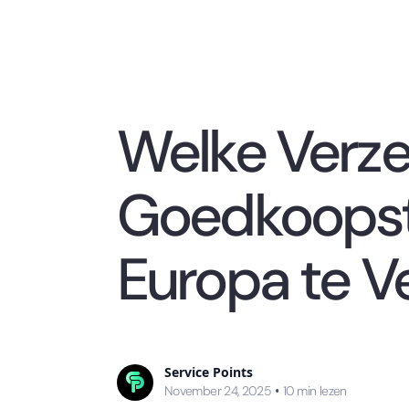
Welke Verz
Goedkoopst
Europa te V
Service Points
November 24, 2025
•
10
min lezen