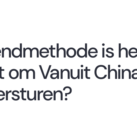
endmethode is he
 om Vanuit China
ersturen?