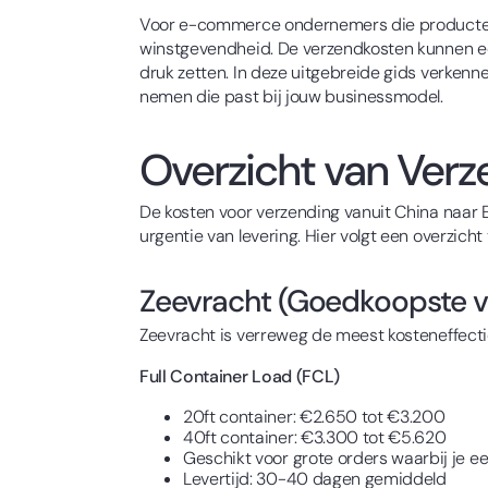
Voor e-commerce ondernemers die producten v
winstgevendheid. De verzendkosten kunnen een
druk zetten. In deze uitgebreide gids verkenn
nemen die past bij jouw businessmodel.
Overzicht van Verz
De kosten voor verzending vanuit China naar 
urgentie van levering. Hier volgt een overzich
Zeevracht (Goedkoopste v
Zeevracht is verreweg de meest kosteneffectie
Full Container Load (FCL)
20ft container: €2.650 tot €3.200
40ft container: €3.300 tot €5.620
Geschikt voor grote orders waarbij je ee
Levertijd: 30-40 dagen gemiddeld