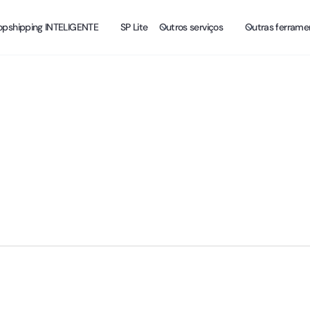
opshipping INTELIGENTE
SP Lite
Outros serviços
Outras ferrame