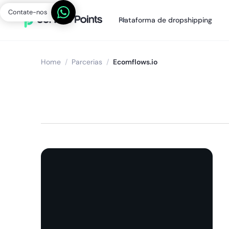
Contate-nos
Plataforma de dropshipping
Home
/
Parcerias
/
Ecomflows.io