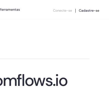
 ferramentas
Conecte-se
Cadastre-se
mflows.io