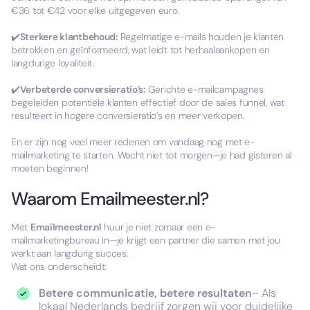
€36 tot €42 voor elke uitgegeven euro.
✔️
Sterkere klantbehoud:
Regelmatige e-mails houden je klanten
betrokken en geïnformeerd, wat leidt tot herhaalaankopen en
langdurige loyaliteit.
✔️
Verbeterde conversieratio’s:
Gerichte e-mailcampagnes
begeleiden potentiële klanten effectief door de sales funnel, wat
resulteert in hogere conversieratio’s en meer verkopen.
En er zijn nog veel meer redenen om vandaag nog met e-
mailmarketing te starten. Wacht niet tot morgen—je had gisteren al
moeten beginnen!
Waarom Emailmeester.nl?
Met
Emailmeester.nl
huur je niet zomaar een e-
mailmarketingbureau in—je krijgt een partner die samen met jou
werkt aan langdurig succes.
Wat ons onderscheidt:
Betere communicatie, betere resultaten
– Als
lokaal Nederlands bedrijf zorgen wij voor duidelijke