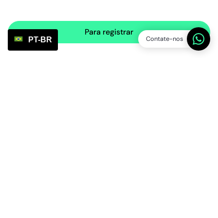
Para registrar
Contate-nos
PT-BR
Service Points
Plataforma SP BV
Número de registo na Câmara de Comércio:
86013394
Número de IVA: NL863831990B01