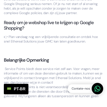
Google Shopping serieus nemen. Of je nu net start of al ervaring
hebt, als je wilt opschalen zonder je zorgen te maken over de
complexe Google policies, dan zijn zij jouw partner.
Ready om je webshop live te krijgen op Google
Shopping?
👉 Plan vandaag nog een vrijblijvende consultatie en ontdek hoe
snel Ethereal Solutions jouw GMC kan laten goedkeuren.
Belangrijke Opmerking
Service Points biedt deze service niet zelf aan. Voor vragen, meer
informatie of om van deze diensten gebruik te maken, kunnen we je
vrijblijvend in contact brengen met Ethereal Solutions. Meld je snel
aan, dan brengen wij je in contact!
Let op, Service Points is niet verantwoordelijk voor de uitvoering of
Contate-nos
PT-BR
de uitkomsten van de diensten die door Ethereal Solutions worden
geleverd. Wij fungeren alleen als tussenpersoon en kunnen geen
garanties geven over de resultaten van de samenwerking.