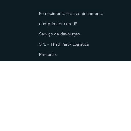
Fornecimento e encaminhamento
cumprimento da UE
Serviço de devolução
3PL - Third Party Logistics
Parcerias