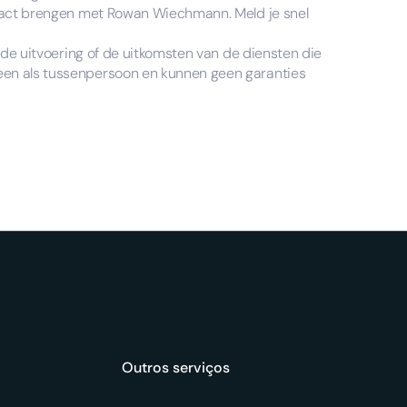
ontact brengen met Rowan Wiechmann. Meld je snel
r de uitvoering of de uitkomsten van de diensten die
een als tussenpersoon en kunnen geen garanties
Outros serviços