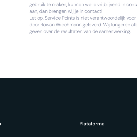
gebruik te maken, kunnen we je vrijblijvend in c
aan, dan brengen wij je in contact!
Let op, Service Points is niet verantwoordelijk voo
door Rowan Wiechmann geleverd. Wij fungeren all
geven over de resultaten van de samenwerking.
a
Plataforma