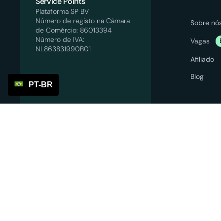
Service Points
Plataforma SP BV
Número de registo na Câmara
Sobre nó
de Comércio: 86013394
Número de IVA:
Vagas
NL863831990B01
Afiliado
Blog
PT-BR
info@servicepoints.nl
+31 6 82748731