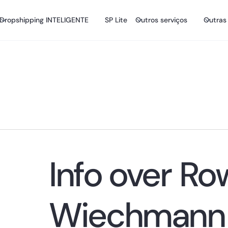
Dropshipping INTELIGENTE
SP Lite
Outros serviços
Outras
Info over
Ro
Wiechmann