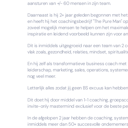
aansturen van +/- 60 mensen in zijn team.
​Daarnaast is hij 2+ jaar geleden begonnen met h
en heeft hij het coachingsbedrijf "The Pure Man" opge
zoveel mogelijk mensen te helpen om het maximale 
inspiratie en leidend voorbeeld kunnen zijn voor a
​Dit is inmiddels uitgegroeid naar een team van 2 
vlak zoals, gezondheid, relaties, mindset, spiritual
​En hij zelf als transformatieve business coach met
leiderschap, marketing, sales, operations, systemen
nog veel meer.
​Letterlijk alles zodat jij geen BS excuus kan hebb
​Dit doet hij door middel van 1-1 coaching, groeps
invite-only mastermind exclusief voor de beste p
​In de afgelopen 2 jaar hebben de coaching, system
inmiddels meer dan 50+ succesvolle ondernemers 