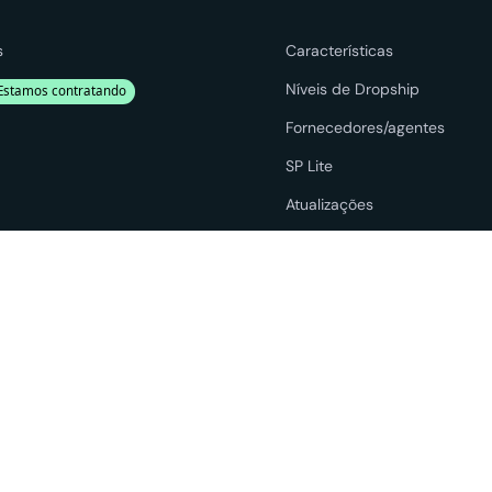
s
Características
Níveis de Dropship
Estamos contratando
Fornecedores/agentes
SP Lite
Atualizações