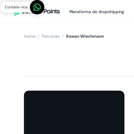
Contate-nos
Plataforma de dropshipping
Home
/
Parcerias
/
Rowan Wiechmann