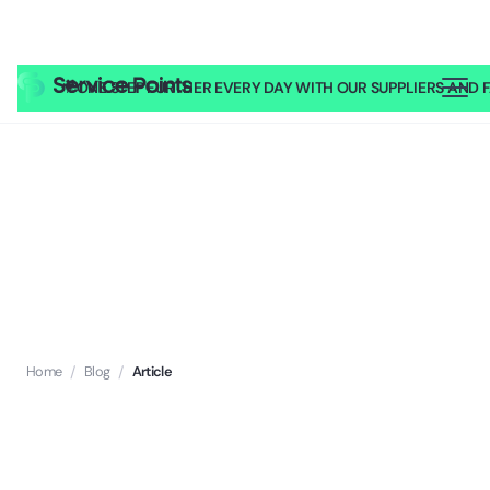
🎥
ONE STEP FURTHER EVERY DAY WITH OUR SUPPLIERS AND FA
Home
/
Blog
/
Article