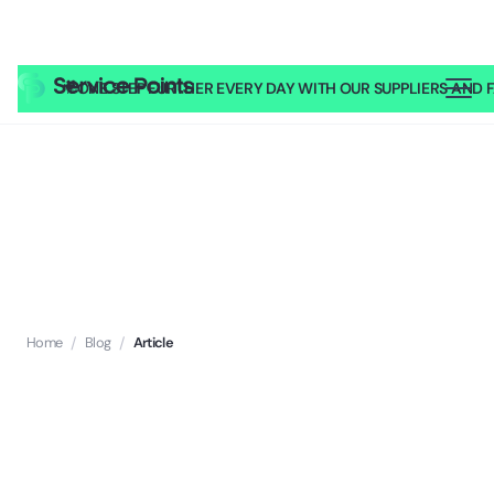
🎥
ONE STEP FURTHER EVERY DAY WITH OUR SUPPLIERS AND FA
Home
/
Blog
/
Article