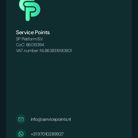
Service Points
SP Platform B.V.
CoC: 86013394
VAT number: NL863831990B01
info@servicepoints.nl
+31 97010289927