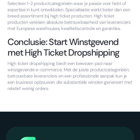
Selecteer 1-2 productcategorieën waar je passie voor hebt of
expertise in kunt ontwikkelen. Specialisatie werkt beter dan een
breed assortiment bij high ticket producten. High ticket
producten vereisen absolute betrouwbaarheid van leveranciers
met Europese warehouses, kwaliteitscontrole en garanties.
Conclusie: Start Winstgevend
met High Ticket Dropshipping
High ticket dropshipping biedt een bewezen pad naar
winstgevende e-commerce. Met de juiste productcategorieën,
betrouwbare leveranciers en een professionele aanpak kun je
een business opbouwen die substantiële winsten genereert met
relatief weinig orders.