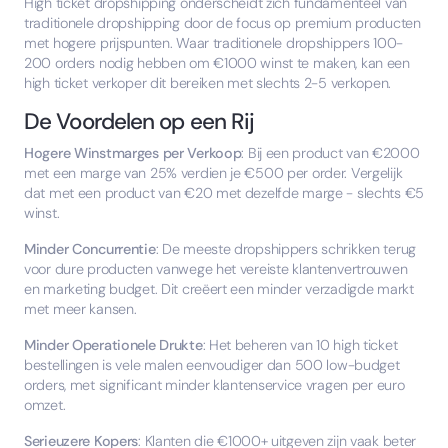
High ticket dropshipping onderscheidt zich fundamenteel van
traditionele dropshipping door de focus op premium producten
met hogere prijspunten. Waar traditionele dropshippers 100-
200 orders nodig hebben om €1000 winst te maken, kan een
high ticket verkoper dit bereiken met slechts 2-5 verkopen.
De Voordelen op een Rij
Hogere Winstmarges per Verkoop
: Bij een product van €2000
met een marge van 25% verdien je €500 per order. Vergelijk
dat met een product van €20 met dezelfde marge - slechts €5
winst.
Minder Concurrentie
: De meeste dropshippers schrikken terug
voor dure producten vanwege het vereiste klantenvertrouwen
en marketing budget. Dit creëert een minder verzadigde markt
met meer kansen.
Minder Operationele Drukte
: Het beheren van 10 high ticket
bestellingen is vele malen eenvoudiger dan 500 low-budget
orders, met significant minder klantenservice vragen per euro
omzet.
Serieuzere Kopers
: Klanten die €1000+ uitgeven zijn vaak beter