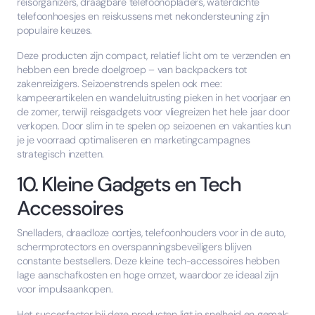
reisorganizers, draagbare telefoonopladers, waterdichte
telefoonhoesjes en reiskussens met nekondersteuning zijn
populaire keuzes.
Deze producten zijn compact, relatief licht om te verzenden en
hebben een brede doelgroep – van backpackers tot
zakenreizigers. Seizoenstrends spelen ook mee:
kampeerartikelen en wandeluitrusting pieken in het voorjaar en
de zomer, terwijl reisgadgets voor vliegreizen het hele jaar door
verkopen. Door slim in te spelen op seizoenen en vakanties kun
je je voorraad optimaliseren en marketingcampagnes
strategisch inzetten.
10. Kleine Gadgets en Tech
Accessoires
Snelladers, draadloze oortjes, telefoonhouders voor in de auto,
schermprotectors en overspanningsbeveiligers blijven
constante bestsellers. Deze kleine tech-accessoires hebben
lage aanschafkosten en hoge omzet, waardoor ze ideaal zijn
voor impulsaankopen.
Het succesfactor bij deze producten ligt in snelheid en gemak: