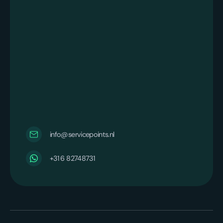
info@servicepoints.nl
+31 6 82748731