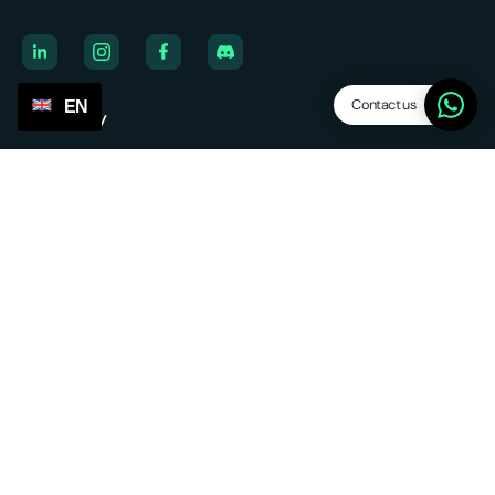
Contact us
EN
Company
About us
Job posts
We're hiring
Affiliate
Blog
Platform