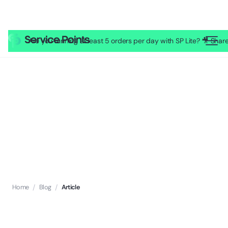
Are you running at least 5 orders per day with SP Lite? 🎥 Sh
Home
/
Blog
/
Article