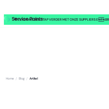
🎥
ELKE DAG EEN STAP VERDER MET ONZE SUPPLIERS EN FABRI
Home
/
Blog
/
Artikel