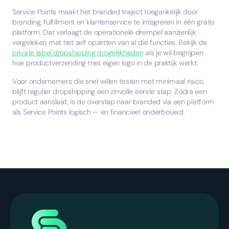
Service Points maakt het branded traject toegankelijk door
branding, fulfillment en klantenservice te integreren in één gratis
platform. Dat verlaagt de operationele drempel aanzienlijk
vergeleken met het zelf opzetten van al die functies. Bekijk de
private label dropshipping mogelijkheden
als je wil begrijpen
hoe productverzending met eigen logo in de praktijk werkt.
Voor ondernemers die snel willen testen met minimaal risico,
blijft regulier dropshipping een zinvolle eerste stap. Zodra een
product aanslaat, is de overstap naar branded via een platform
als Service Points logisch — en financieel onderbouwd.