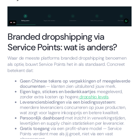
Branded dropshipping via
Service Points: wat is anders?
Waar de meeste platforms branded dropshipping benoemen
als optie, bouwt Service Points het in als standaard. Concreet
betekent dat:
Geen Chinese tekens op verpakkingen of meegeleverde
documenten
— klanten zien uitsluitend jouw merk.
Eigen logo, stickers en bedankkaartjes
meegeleverd,
zonder extra kosten op hogere
dropship levels
.
Leveranciersbiedingen via een biedingssysteem
:
meerdere leveranciers concurreren op jouw producten,
wat zorgt voor lagere inkoopprijs en betere kwaliteit.
Persoonlijk dashboard
met inzicht in verwerkingstijden,
levertijden en supply chain statistieken per leverancier.
Gratis toegang
via een profit-share model — Service
Points verdient mee als jij groeit, niet via een vast