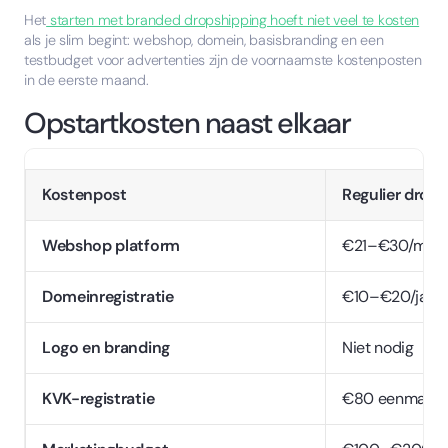
Het
starten met branded dropshipping hoeft niet veel te kosten
als je slim begint: webshop, domein, basisbranding en een
testbudget voor advertenties zijn de voornaamste kostenposten
in de eerste maand.
Opstartkosten naast elkaar
Kostenpost
Regulier drop
Webshop platform
€21–€30/maa
Domeinregistratie
€10–€20/jaar
Logo en branding
Niet nodig
KVK-registratie
€80 eenmalig