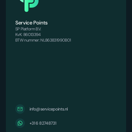
Service Points
SP Platform B.V.
KvK: 86013394
BTW nummer: NL863831990B01
info@servicepoints.nl
‪+31 6 82748731‬