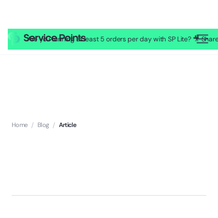
Are you running at least 5 orders per day with SP Lite? 🎥 Sh
Home
/
Blog
/
Article