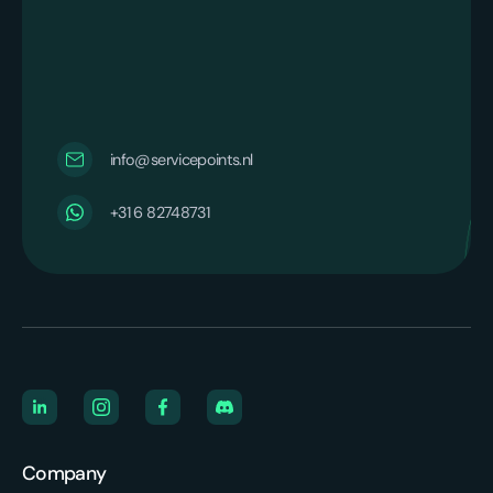
info@servicepoints.nl
+31 6 82748731
Company