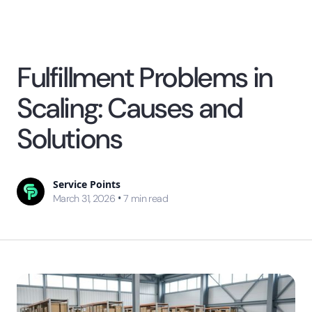
Fulfillment Problems in
Scaling: Causes and
Solutions
Service Points
•
March 31, 2026
7
min read