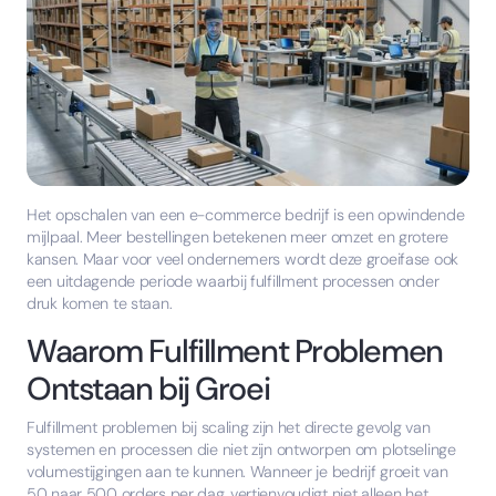
Het opschalen van een e-commerce bedrijf is een opwindende
mijlpaal. Meer bestellingen betekenen meer omzet en grotere
kansen. Maar voor veel ondernemers wordt deze groeifase ook
een uitdagende periode waarbij fulfillment processen onder
druk komen te staan.
Waarom Fulfillment Problemen
Ontstaan bij Groei
Fulfillment problemen bij scaling zijn het directe gevolg van
systemen en processen die niet zijn ontworpen om plotselinge
volumestijgingen aan te kunnen. Wanneer je bedrijf groeit van
50 naar 500 orders per dag, vertienvoudigt niet alleen het