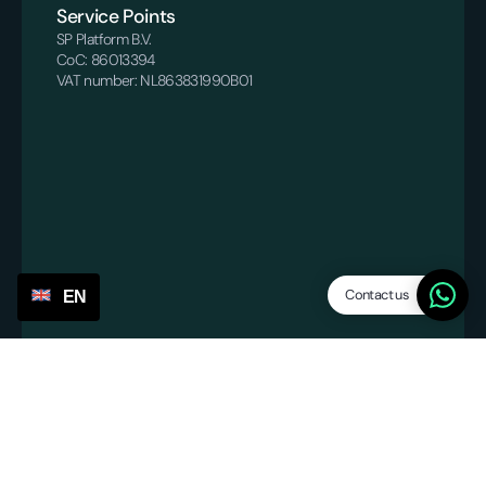
Service Points
SP Platform B.V.
CoC: 86013394
VAT number: NL863831990B01
Contact us
EN