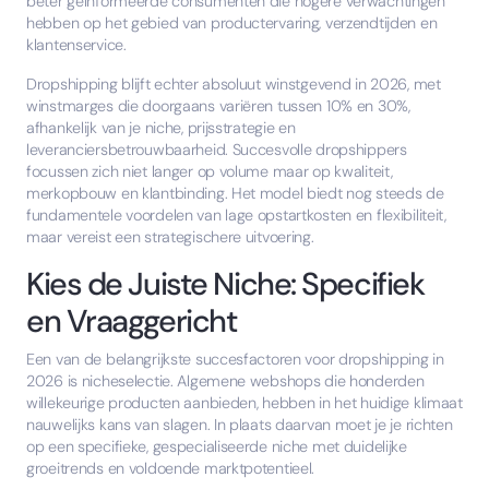
beter geïnformeerde consumenten die hogere verwachtingen
hebben op het gebied van productervaring, verzendtijden en
klantenservice.
Dropshipping blijft echter absoluut winstgevend in 2026, met
winstmarges die doorgaans variëren tussen 10% en 30%,
afhankelijk van je niche, prijsstrategie en
leveranciersbetrouwbaarheid. Succesvolle dropshippers
focussen zich niet langer op volume maar op kwaliteit,
merkopbouw en klantbinding. Het model biedt nog steeds de
fundamentele voordelen van lage opstartkosten en flexibiliteit,
maar vereist een strategischere uitvoering.
Kies de Juiste Niche: Specifiek
en Vraaggericht
Een van de belangrijkste succesfactoren voor dropshipping in
2026 is nicheselectie. Algemene webshops die honderden
willekeurige producten aanbieden, hebben in het huidige klimaat
nauwelijks kans van slagen. In plaats daarvan moet je je richten
op een specifieke, gespecialiseerde niche met duidelijke
groeitrends en voldoende marktpotentieel.