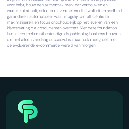
voor hebt, bouw een authentiek merk dat vertrouwen en
waarde uitstraalt, selecteer leveranciers die kwaliteit en snelheid
garanderen, automatiseer waar mogelijk om efficiëntie te
maximaliseren, en focus onophoudelijk op het leveren van een
klantervaring die concurrenten overtreft. Met deze foundation
kun je een toekomstbestendige dropshipping business bouwen
die niet alleen vandaag succesvol is, maar ook meegroeit met
de evoluerende e-commerce wereld van morgen.