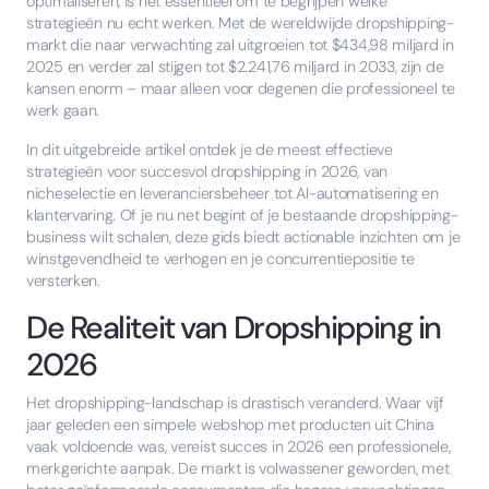
optimaliseren, is het essentieel om te begrijpen welke
strategieën nu echt werken. Met de wereldwijde dropshipping-
markt die naar verwachting zal uitgroeien tot $434,98 miljard in
2025 en verder zal stijgen tot $2.241,76 miljard in 2033, zijn de
kansen enorm – maar alleen voor degenen die professioneel te
werk gaan.
In dit uitgebreide artikel ontdek je de meest effectieve
strategieën voor succesvol dropshipping in 2026, van
nicheselectie en leveranciersbeheer tot AI-automatisering en
klantervaring. Of je nu net begint of je bestaande dropshipping-
business wilt schalen, deze gids biedt actionable inzichten om je
winstgevendheid te verhogen en je concurrentiepositie te
versterken.
De Realiteit van Dropshipping in
2026
Het dropshipping-landschap is drastisch veranderd. Waar vijf
jaar geleden een simpele webshop met producten uit China
vaak voldoende was, vereist succes in 2026 een professionele,
merkgerichte aanpak. De markt is volwassener geworden, met