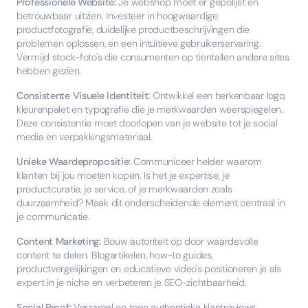
Professionele Website:
Je webshop moet er gepolijst en
betrouwbaar uitzien. Investeer in hoogwaardige
productfotografie, duidelijke productbeschrijvingen die
problemen oplossen, en een intuïtieve gebruikerservaring.
Vermijd stock-foto's die consumenten op tientallen andere sites
hebben gezien.
Consistente Visuele Identiteit:
Ontwikkel een herkenbaar logo,
kleurenpalet en typografie die je merkwaarden weerspiegelen.
Deze consistentie moet doorlopen van je website tot je social
media en verpakkingsmateriaal.
Unieke Waardepropositie:
Communiceer helder waarom
klanten bij jou moeten kopen. Is het je expertise, je
productcuratie, je service, of je merkwaarden zoals
duurzaamheid? Maak dit onderscheidende element centraal in
je communicatie.
Content Marketing:
Bouw autoriteit op door waardevolle
content te delen. Blogartikelen, how-to guides,
productvergelijkingen en educatieve video's positioneren je als
expert in je niche en verbeteren je SEO-zichtbaarheid.
Social Proof:
Verzamel en toon authentieke klantreviews,