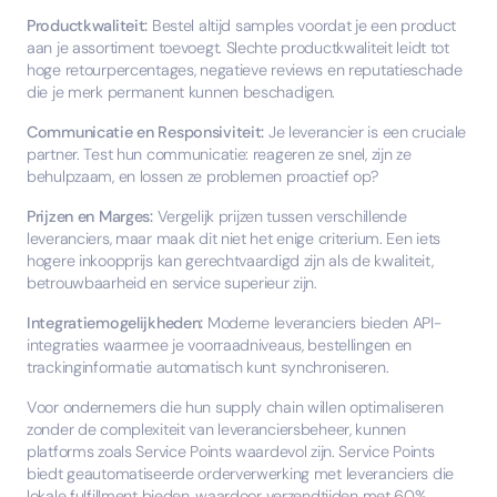
Productkwaliteit:
Bestel altijd samples voordat je een product
aan je assortiment toevoegt. Slechte productkwaliteit leidt tot
hoge retourpercentages, negatieve reviews en reputatieschade
die je merk permanent kunnen beschadigen.
Communicatie en Responsiviteit:
Je leverancier is een cruciale
partner. Test hun communicatie: reageren ze snel, zijn ze
behulpzaam, en lossen ze problemen proactief op?
Prijzen en Marges:
Vergelijk prijzen tussen verschillende
leveranciers, maar maak dit niet het enige criterium. Een iets
hogere inkoopprijs kan gerechtvaardigd zijn als de kwaliteit,
betrouwbaarheid en service superieur zijn.
Integratiemogelijkheden:
Moderne leveranciers bieden API-
integraties waarmee je voorraadniveaus, bestellingen en
trackinginformatie automatisch kunt synchroniseren.
Voor ondernemers die hun supply chain willen optimaliseren
zonder de complexiteit van leveranciersbeheer, kunnen
platforms zoals Service Points waardevol zijn. Service Points
biedt geautomatiseerde orderverwerking met leveranciers die
lokale fulfillment bieden, waardoor verzendtijden met 60%