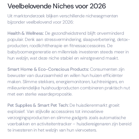
Veelbelovende Niches voor 2026
Uit marktonderzoek blijken verschillende nichesegmenten
bijzonder veelbelovend voor 2026:
Health & Wellness:
De gezondheidstrend blijft onverminderd
populair. Denk aan stressvermindering, slaapverbetering, detox-
producten, roodlichttherapie en fitnessaccessoires. De
babyboomergeneratie en millennials investeren steeds meer in
hun welzijn, wat deze niche stabiel en winstgevend maakt.
Smart Home & Eco-Conscious Products:
Consumenten zijn
bewuster van duurzaamheid en willen hun huizen efficiënter
maken. Slimme stekkers, energiemonitoren, luchtreinigers, en
milieuvriendelijke huishoudproducten combineren praktisch nut
met een sterke waardepropositie.
Pet Supplies & Smart Pet Tech:
De huisdierenmarkt groeit
explosief. Van stijlvolle accessoires tot innovatieve
verzorgingsproducten en slimme gadgets zoals automatische
voerbakken en activiteitentracker – huisdiereigenaren zijn bereid
te investeren in het welzijn van hun viervoeters.