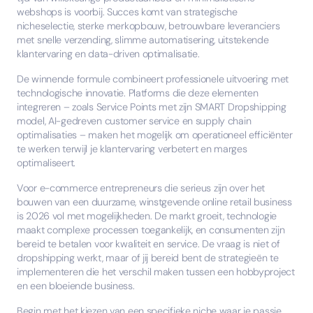
webshops is voorbij. Succes komt van strategische
nicheselectie, sterke merkopbouw, betrouwbare leveranciers
met snelle verzending, slimme automatisering, uitstekende
klantervaring en data-driven optimalisatie.
De winnende formule combineert professionele uitvoering met
technologische innovatie. Platforms die deze elementen
integreren – zoals Service Points met zijn SMART Dropshipping
model, AI-gedreven customer service en supply chain
optimalisaties – maken het mogelijk om operationeel efficiënter
te werken terwijl je klantervaring verbetert en marges
optimaliseert.
Voor e-commerce entrepreneurs die serieus zijn over het
bouwen van een duurzame, winstgevende online retail business
is 2026 vol met mogelijkheden. De markt groeit, technologie
maakt complexe processen toegankelijk, en consumenten zijn
bereid te betalen voor kwaliteit en service. De vraag is niet of
dropshipping werkt, maar of jij bereid bent de strategieën te
implementeren die het verschil maken tussen een hobbyproject
en een bloeiende business.
Begin met het kiezen van een specifieke niche waar je passie