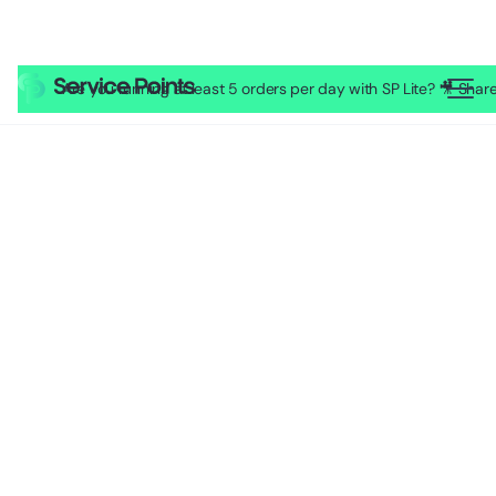
Are you running at least 5 orders per day with SP Lite? 🎥 Sh