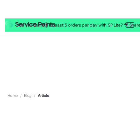
Are you running at least 5 orders per day with SP Lite? 🎥 Sh
Home
/
Blog
/
Article