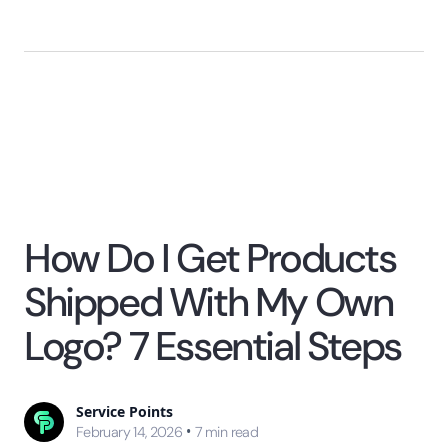
How Do I Get Products
Shipped With My Own
Logo? 7 Essential Steps
Service Points
•
February 14, 2026
7
min read