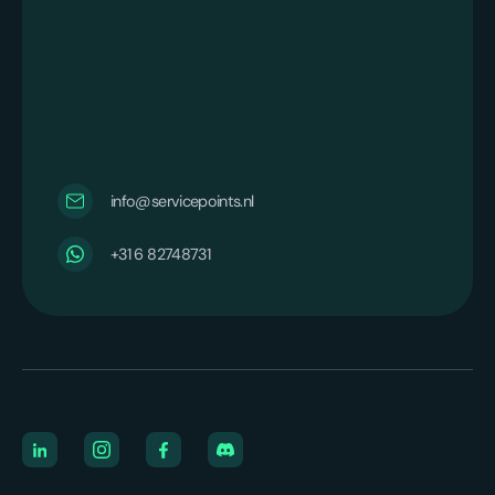
info@servicepoints.nl
+31 6 82748731