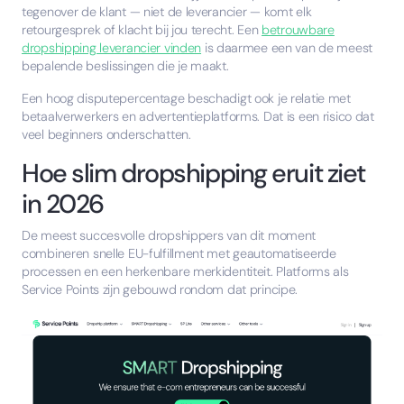
tegenover de klant — niet de leverancier — komt elk
retourgesprek of klacht bij jou terecht. Een
betrouwbare
dropshipping leverancier vinden
is daarmee een van de meest
bepalende beslissingen die je maakt.
Een hoog disputepercentage beschadigt ook je relatie met
betaalverwerkers en advertentieplatforms. Dat is een risico dat
veel beginners onderschatten.
Hoe slim dropshipping eruit ziet
in 2026
De meest succesvolle dropshippers van dit moment
combineren snelle EU-fulfillment met geautomatiseerde
processen en een herkenbare merkidentiteit. Platforms als
Service Points zijn gebouwd rondom dat principe.