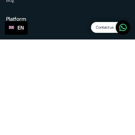
Blog
Platform
Contact us
EN
Features
Dropship levels
Suppliers / agents
SP Lite
Updates
Other services