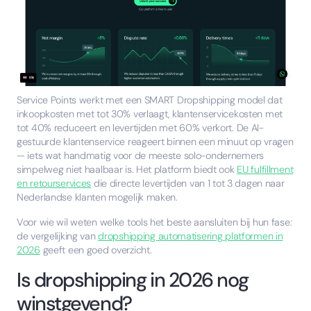
Service Points werkt met een SMART Dropshipping model dat
inkoopkosten met tot 30% verlaagt, klantenservicekosten met
tot 40% reduceert en levertijden met 60% verkort. De AI-
gestuurde klantenservice reageert binnen een minuut op vragen
— iets wat handmatig voor de meeste solo-ondernemers
simpelweg niet haalbaar is. Het platform biedt ook
EU fulfillment
en retourservices
die directe levertijden van 1 tot 3 dagen naar
Nederlandse klanten mogelijk maken.
Voor wie wil weten welke tools het beste aansluiten bij hun fase:
de vergelijking van
dropshipping automatisering platformen in
2026
geeft een goed overzicht.
Is dropshipping in 2026 nog
winstgevend?