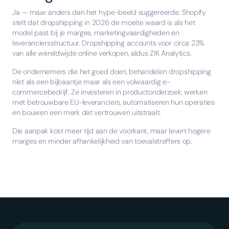
Ja — maar anders dan het hype-beeld suggereerde. Shopify
stelt dat dropshipping in 2026 de moeite waard is als het
model past bij je marges, marketingvaardigheden en
leveranciersstructuur. Dropshipping accounts voor circa 23%
van alle wereldwijde online verkopen, aldus ZIK Analytics.
De ondernemers die het goed doen, behandelen dropshipping
niet als een bijbaantje maar als een volwaardig e-
commercebedrijf. Ze investeren in productonderzoek, werken
met betrouwbare EU-leveranciers, automatiseren hun operaties
en bouwen een merk dat vertrouwen uitstraalt.
Die aanpak kost meer tijd aan de voorkant, maar levert hogere
marges en minder afhankelijkheid van toevalstreffers op.