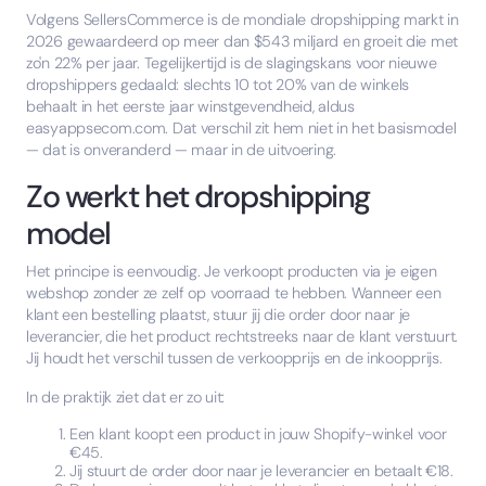
Volgens SellersCommerce is de mondiale dropshipping markt in
2026 gewaardeerd op meer dan $543 miljard en groeit die met
zo'n 22% per jaar. Tegelijkertijd is de slagingskans voor nieuwe
dropshippers gedaald: slechts 10 tot 20% van de winkels
behaalt in het eerste jaar winstgevendheid, aldus
easyappsecom.com. Dat verschil zit hem niet in het basismodel
— dat is onveranderd — maar in de uitvoering.
Zo werkt het dropshipping
model
Het principe is eenvoudig. Je verkoopt producten via je eigen
webshop zonder ze zelf op voorraad te hebben. Wanneer een
klant een bestelling plaatst, stuur jij die order door naar je
leverancier, die het product rechtstreeks naar de klant verstuurt.
Jij houdt het verschil tussen de verkoopprijs en de inkoopprijs.
In de praktijk ziet dat er zo uit:
Een klant koopt een product in jouw Shopify-winkel voor
€45.
Jij stuurt de order door naar je leverancier en betaalt €18.