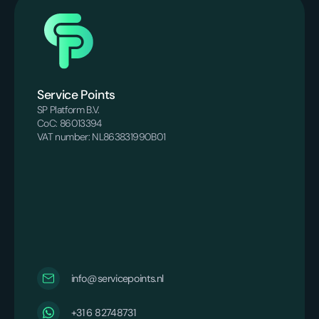
Service Points
SP Platform B.V.
CoC: 86013394
VAT number: NL863831990B01
info@servicepoints.nl
+31 6 82748731