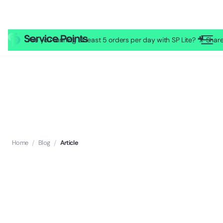
Are you running at least 5 orders per day with SP Lite? 🎥 Sh
Home
/
Blog
/
Article