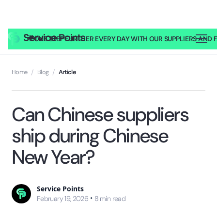
🎥
ONE STEP FURTHER EVERY DAY WITH OUR SUPPLIERS AND FA
Home
/
Blog
/
Article
Can Chinese suppliers
ship during Chinese
New Year?
Service Points
•
February 19, 2026
8
min read