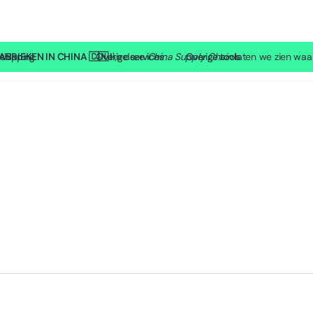
BRIEKEN IN CHINA 🇨🇳 I
shipping
SP Lite
Overige services
\n deze
China Supply Chain
Overige tools
laten we zien waa