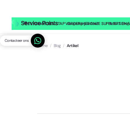
🎥
ELKE DAG EEN STAP VERDER MET ONZE SUPPLIERS EN FA
Dropship platform
SMART Drop
Contacteer ons
Home
/
Blog
/
Artikel