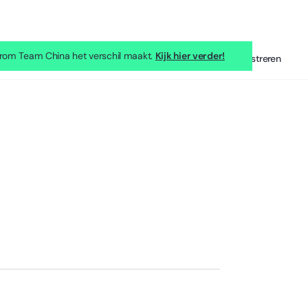
rom Team China het verschil maakt.
Kijk hier verder!
Inloggen
Registreren