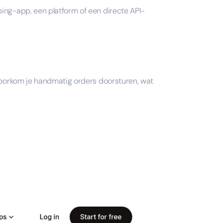
ping-app, een platform of een directe API-
 voorkom je handmatig orders doorsturen, wat