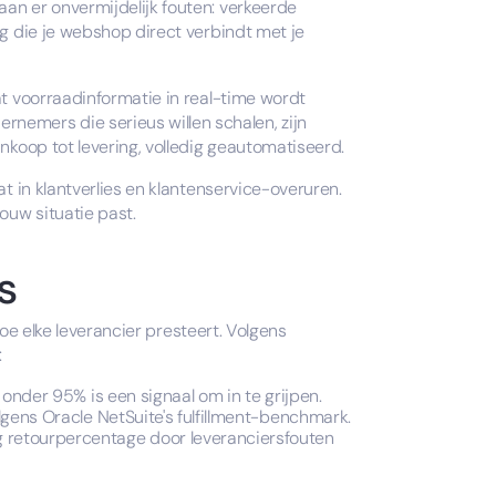
aan er onvermijdelijk fouten: verkeerde
ag die je webshop direct verbindt met je
at voorraadinformatie in real-time wordt
nemers die serieus willen schalen, zijn
inkoop tot levering, volledig geautomatiseerd.
at in klantverlies en klantenservice-overuren.
ouw situatie past.
s
hoe elke leverancier presteert. Volgens
:
onder 95% is een signaal om in te grijpen.
gens Oracle NetSuite's fulfillment-benchmark.
 retourpercentage door leveranciersfouten