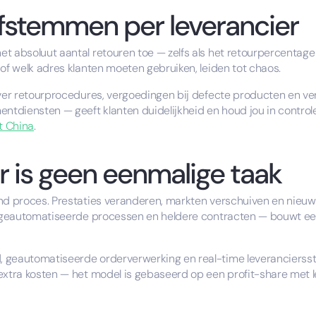
fstemmen per leverancier
 absoluut aantal retouren toe — zelfs als het retourpercentage s
 of welk adres klanten moeten gebruiken, leiden tot chaos.
over retourprocedures, vergoedingen bij defecte producten en ve
entdiensten — geeft klanten duidelijkheid en houd jou in contro
t China
.
 is geen eenmalige taak
end proces. Prestaties veranderen, markten verschuiven en nieuw
, geautomatiseerde processen en heldere contracten — bouwt een 
 geautomatiseerde orderverwerking en real-time leverancierssta
extra kosten — het model is gebaseerd op een profit-share met l