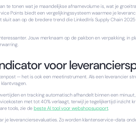
n te tonen wat je maandelijkse afnamevolume is, wat je groeitraje
ervice Points biedt een vergelijkingssysteem waarmee je leveranci
t sluit aan op de bredere trend die LinkedIn's Supply Chain 202
nteressanter. Jouw merknaam op de pakbon en verpakking, in plaa
rwarring.
indicator voor leveranciers
stenpost — het is ook een meetinstrument. Als een leverancier str
 klantvragen.
ertijden en tracking automatisch afhandelt binnen een minuut, fil
ekosten met tot 40% verlaagt, terwijl je tegelijkertijd inzicht k
re tools, zie de
beste AI tool voor webshopsupport
.
ar je leveranciersevaluaties. Zo worden klantenservice-data on