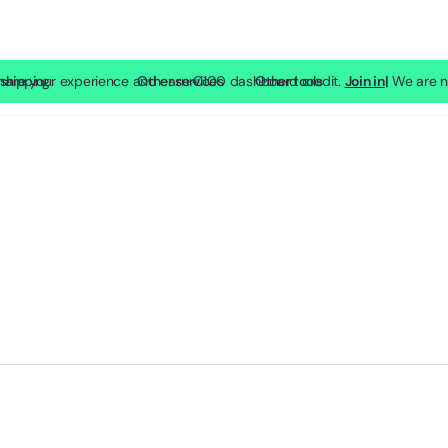
 Share your experience and earn €100 dashboard credit.
shipping
SP Lite
Other services
Other tools
Join in
|
We are no