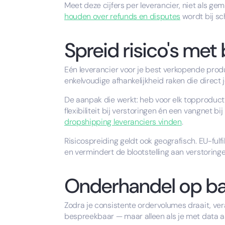
Meet deze cijfers per leverancier, niet als ge
houden over refunds en disputes
wordt bij sch
Spreid risico's met
Eén leverancier voor je best verkopende produ
enkelvoudige afhankelijkheid raken die direct 
De aanpak die werkt: heb voor elk topproduct
flexibiliteit bij verstoringen én een vangnet b
dropshipping leveranciers vinden
.
Risicospreiding geldt ook geografisch. EU-ful
en vermindert de blootstelling aan verstoringe
Onderhandel op bas
Zodra je consistente ordervolumes draait, vera
bespreekbaar — maar alleen als je met data aa