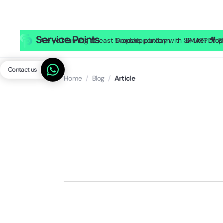
Are you running at least 5 orders per day with SP Lite? 
Dropship platform
SMART Drop
Contact us
Home
/
Blog
/
Article