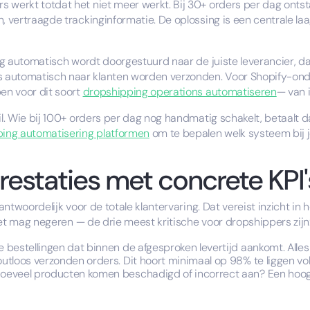
 werkt totdat het niet meer werkt. Bij 30+ orders per dag ontst
, vertraagde trackinginformatie. De oplossing is een centrale la
ling automatisch wordt doorgestuurd naar de juiste leverancier, d
automatisch naar klanten worden verzonden. Voor Shopify-onder
pen voor dit soort
dropshipping operations automatiseren
— van 
il. Wie bij 100+ orders per dag nog handmatig schakelt, betaalt d
ing automatisering platformen
om te bepalen welk systeem bij j
restaties met concrete KPI'
rantwoordelijk voor de totale klantervaring. Dat vereist inzicht in 
 niet mag negeren — de drie meest kritische voor dropshippers zijn
bestellingen dat binnen de afgesproken levertijd aankomt. Alles 
utloos verzonden orders. Dit hoort minimaal op 98% te liggen vol
oeveel producten komen beschadigd of incorrect aan? Een hoog