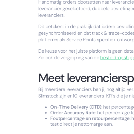
Handmatig orders doorzetten naar leveranciers
leverancier geselecteerd, dubbele bestellingen
leveranciers.
Dit betekent in de praktijk dat iedere bestel
gesynchroniseerd en dat track & trace-codes 
platforms als Service Points specifiek ontwor
De keuze voor het juiste platform is geen deta
Zie ook de vergelijking van de
beste dropshipp
Meet leveranciersp
Bij meerdere leveranciers ben jij nog altijd ve
Slimstock zijn er 10 leveranciers-KPI's die je
On-Time Delivery (OTD):
het percentage 
Order Accuracy Rate:
het percentage fo
Foutpercentage en retourpercentage:
h
tast direct je nettomarge aan.