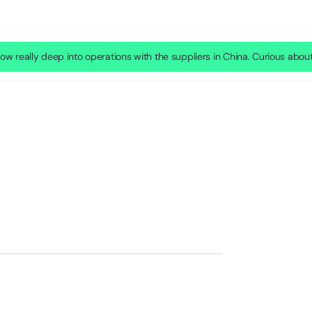
w really deep into operations with the suppliers in China. Curious abou
Sign in
Sign up