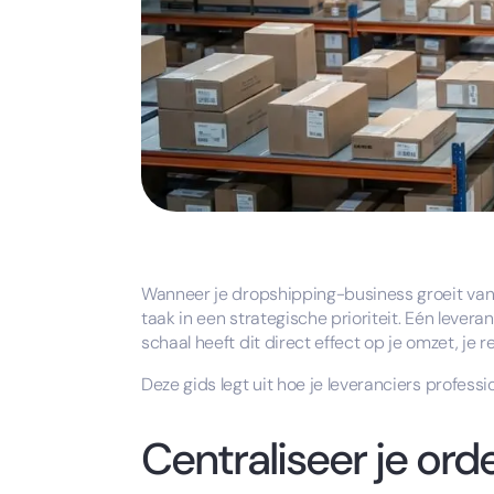
Wanneer je dropshipping-business groeit van
taak in een strategische prioriteit. Eén leveran
schaal heeft dit direct effect op je omzet, je 
Deze gids legt uit hoe je leveranciers professi
Centraliseer je ord