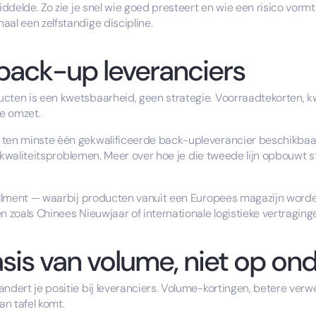
middelde. Zo zie je snel wie goed presteert en wie een risico vorm
aal een zelfstandige discipline.
 back-up leveranciers
cten is een kwetsbaarheid, geen strategie. Voorraadtekorten, kw
je omzet.
 ten minste één gekwalificeerde back-upleverancier beschikbaar.
ij kwaliteitsproblemen. Meer over hoe je die tweede lijn opbouwt 
fillment — waarbij producten vanuit een Europees magazijn worden
n zoals Chinees Nieuwjaar of internationale logistieke vertraging
is van volume, niet op on
ndert je positie bij leveranciers. Volume-kortingen, betere verwe
n tafel komt.