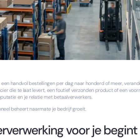
 een handvol bestellingen per dag naar honderd of meer, veran
cier die te laat levert, een foutief verzonden product of een voorr
reputatie en je relatie met betaalverwerkers.
oneel beheert naarmate je bedrijf groeit.
erverwerking voor je begint