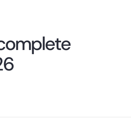
 complete
26