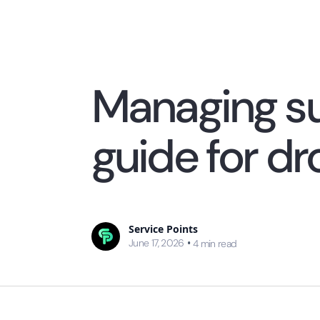
Managing su
guide for d
Service Points
June 17, 2026
•
4
min read