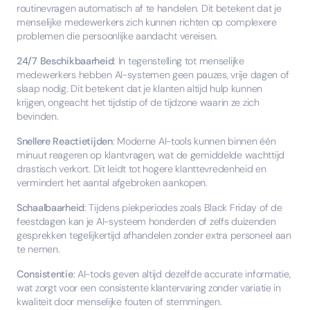
routinevragen automatisch af te handelen. Dit betekent dat je
menselijke medewerkers zich kunnen richten op complexere
problemen die persoonlijke aandacht vereisen.
24/7 Beschikbaarheid
: In tegenstelling tot menselijke
medewerkers hebben AI-systemen geen pauzes, vrije dagen of
slaap nodig. Dit betekent dat je klanten altijd hulp kunnen
krijgen, ongeacht het tijdstip of de tijdzone waarin ze zich
bevinden.
Snellere Reactietijden
: Moderne AI-tools kunnen binnen één
minuut reageren op klantvragen, wat de gemiddelde wachttijd
drastisch verkort. Dit leidt tot hogere klanttevredenheid en
vermindert het aantal afgebroken aankopen.
Schaalbaarheid
: Tijdens piekperiodes zoals Black Friday of de
feestdagen kan je AI-systeem honderden of zelfs duizenden
gesprekken tegelijkertijd afhandelen zonder extra personeel aan
te nemen.
Consistentie
: AI-tools geven altijd dezelfde accurate informatie,
wat zorgt voor een consistente klantervaring zonder variatie in
kwaliteit door menselijke fouten of stemmingen.