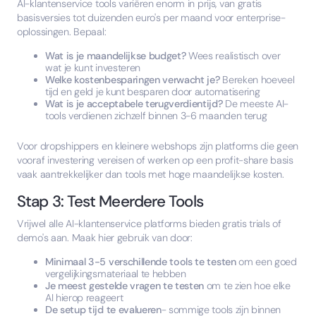
AI-klantenservice tools variëren enorm in prijs, van gratis
basisversies tot duizenden euro's per maand voor enterprise-
oplossingen. Bepaal:
Wat is je maandelijkse budget?
Wees realistisch over
wat je kunt investeren
Welke kostenbesparingen verwacht je?
Bereken hoeveel
tijd en geld je kunt besparen door automatisering
Wat is je acceptabele terugverdientijd?
De meeste AI-
tools verdienen zichzelf binnen 3-6 maanden terug
Voor dropshippers en kleinere webshops zijn platforms die geen
vooraf investering vereisen of werken op een profit-share basis
vaak aantrekkelijker dan tools met hoge maandelijkse kosten.
Stap 3: Test Meerdere Tools
Vrijwel alle AI-klantenservice platforms bieden gratis trials of
demo's aan. Maak hier gebruik van door:
Minimaal 3-5 verschillende tools te testen
om een goed
vergelijkingsmateriaal te hebben
Je meest gestelde vragen te testen
om te zien hoe elke
AI hierop reageert
De setup tijd te evalueren
- sommige tools zijn binnen