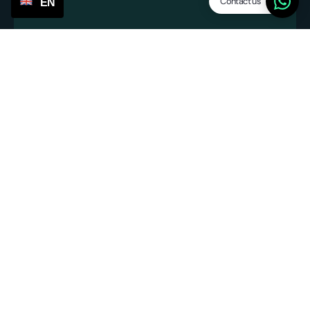
Contact us
EN
info@servicepoints.nl
+31 6 82748731