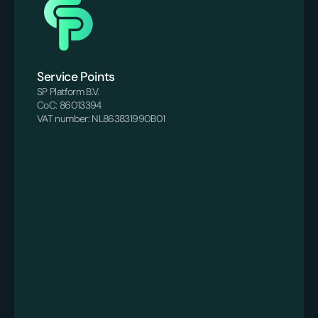
Service Points
SP Platform B.V.
CoC: 86013394
VAT number: NL863831990B01