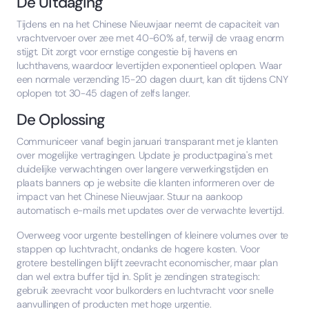
De Uitdaging
Tijdens en na het Chinese Nieuwjaar neemt de capaciteit van
vrachtvervoer over zee met 40-60% af, terwijl de vraag enorm
stijgt. Dit zorgt voor ernstige congestie bij havens en
luchthavens, waardoor levertijden exponentieel oplopen. Waar
een normale verzending 15-20 dagen duurt, kan dit tijdens CNY
oplopen tot 30-45 dagen of zelfs langer.
De Oplossing
Communiceer vanaf begin januari transparant met je klanten
over mogelijke vertragingen. Update je productpagina's met
duidelijke verwachtingen over langere verwerkingstijden en
plaats banners op je website die klanten informeren over de
impact van het Chinese Nieuwjaar. Stuur na aankoop
automatisch e-mails met updates over de verwachte levertijd.
Overweeg voor urgente bestellingen of kleinere volumes over te
stappen op luchtvracht, ondanks de hogere kosten. Voor
grotere bestellingen blijft zeevracht economischer, maar plan
dan wel extra buffer tijd in. Split je zendingen strategisch:
gebruik zeevracht voor bulkorders en luchtvracht voor snelle
aanvullingen of producten met hoge urgentie.