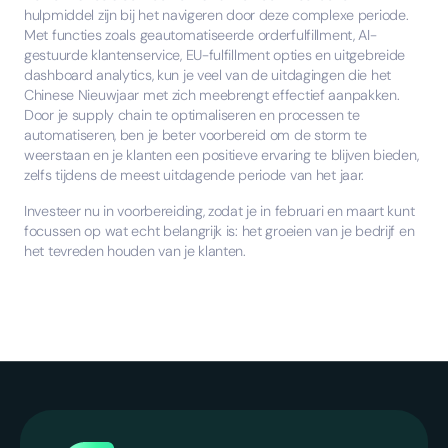
hulpmiddel zijn bij het navigeren door deze complexe periode.
Met functies zoals geautomatiseerde orderfulfillment, AI-
gestuurde klantenservice, EU-fulfillment opties en uitgebreide
dashboard analytics, kun je veel van de uitdagingen die het
Chinese Nieuwjaar met zich meebrengt effectief aanpakken.
Door je supply chain te optimaliseren en processen te
automatiseren, ben je beter voorbereid om de storm te
weerstaan en je klanten een positieve ervaring te blijven bieden,
zelfs tijdens de meest uitdagende periode van het jaar.
Investeer nu in voorbereiding, zodat je in februari en maart kunt
focussen op wat echt belangrijk is: het groeien van je bedrijf en
het tevreden houden van je klanten.