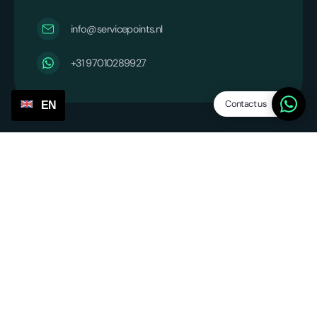
info@servicepoints.nl
+31 97010289927
Contact us
EN
Company