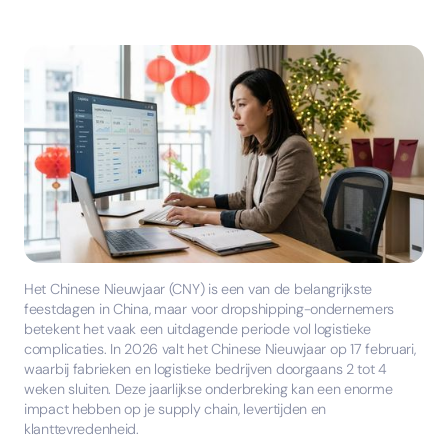
Het Chinese Nieuwjaar (CNY) is een van de belangrijkste
feestdagen in China, maar voor dropshipping-ondernemers
betekent het vaak een uitdagende periode vol logistieke
complicaties. In 2026 valt het Chinese Nieuwjaar op 17 februari,
waarbij fabrieken en logistieke bedrijven doorgaans 2 tot 4
weken sluiten. Deze jaarlijkse onderbreking kan een enorme
impact hebben op je supply chain, levertijden en
klanttevredenheid.