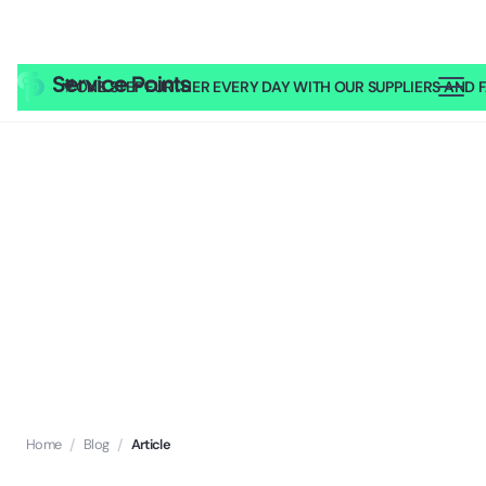
🎥
ONE STEP FURTHER EVERY DAY WITH OUR SUPPLIERS AND FA
Home
/
Blog
/
Article