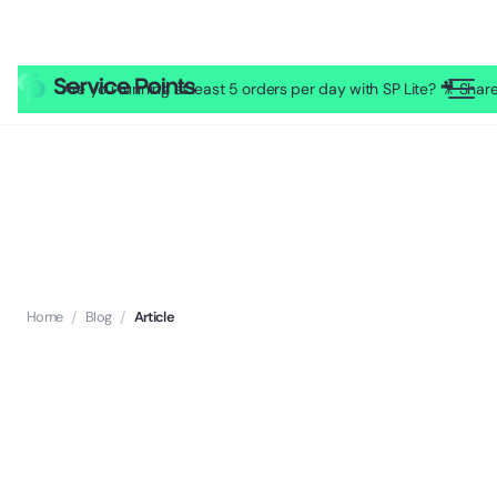
Are you running at least 5 orders per day with SP Lite? 🎥 Sh
Home
/
Blog
/
Article