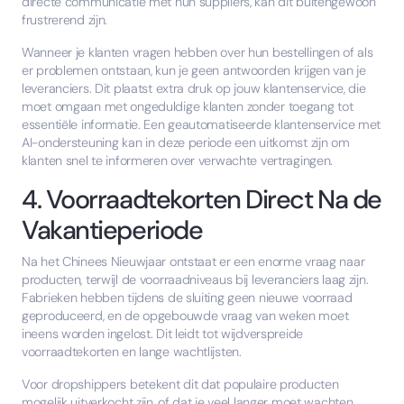
directe communicatie met hun suppliers, kan dit buitengewoon
frustrerend zijn.
Wanneer je klanten vragen hebben over hun bestellingen of als
er problemen ontstaan, kun je geen antwoorden krijgen van je
leveranciers. Dit plaatst extra druk op jouw klantenservice, die
moet omgaan met ongeduldige klanten zonder toegang tot
essentiële informatie. Een geautomatiseerde klantenservice met
AI-ondersteuning kan in deze periode een uitkomst zijn om
klanten snel te informeren over verwachte vertragingen.
4. Voorraadtekorten Direct Na de
Vakantieperiode
Na het Chinees Nieuwjaar ontstaat er een enorme vraag naar
producten, terwijl de voorraadniveaus bij leveranciers laag zijn.
Fabrieken hebben tijdens de sluiting geen nieuwe voorraad
geproduceerd, en de opgebouwde vraag van weken moet
ineens worden ingelost. Dit leidt tot wijdverspreide
voorraadtekorten en lange wachtlijsten.
Voor dropshippers betekent dit dat populaire producten
mogelijk uitverkocht zijn, of dat je veel langer moet wachten