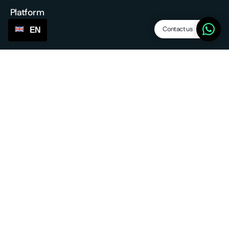
Platform
Contact us
EN
Features
Dropship levels
Suppliers / agents
SP Lite
Updates
Other services