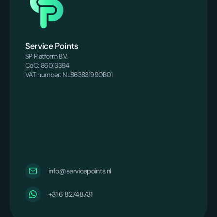
Service Points
SP Platform B.V.
CoC: 86013394
VAT number: NL863831990B01
info@servicepoints.nl
+31 6 82748731