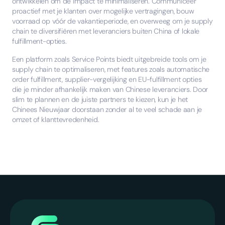
ontwikkelen om de impact te minimaliseren. Communiceer
proactief met je klanten over mogelijke vertragingen, bouw
voorraad op vóór de vakantieperiode, en overweeg om je supply
chain te diversifiëren met leveranciers buiten China of lokale
fulfillment-opties.
Een platform zoals Service Points biedt uitgebreide tools om je
supply chain te optimaliseren, met features zoals automatische
order fulfillment, supplier-vergelijking en EU-fulfillment opties
die je minder afhankelijk maken van Chinese leveranciers. Door
slim te plannen en de juiste partners te kiezen, kun je het
Chinees Nieuwjaar doorstaan zonder al te veel schade aan je
omzet of klanttevredenheid.