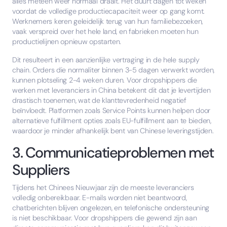
alles meteen weer normaal draait. Het duurt dagen tot weken
voordat de volledige productiecapaciteit weer op gang komt.
Werknemers keren geleidelijk terug van hun familiebezoeken,
vaak verspreid over het hele land, en fabrieken moeten hun
productielijnen opnieuw opstarten.
Dit resulteert in een aanzienlijke vertraging in de hele supply
chain. Orders die normaliter binnen 3-5 dagen verwerkt worden,
kunnen plotseling 2-4 weken duren. Voor dropshippers die
werken met leveranciers in China betekent dit dat je levertijden
drastisch toenemen, wat de klanttevredenheid negatief
beïnvloedt. Platformen zoals Service Points kunnen helpen door
alternatieve fulfillment opties zoals EU-fulfillment aan te bieden,
waardoor je minder afhankelijk bent van Chinese leveringstijden.
3. Communicatieproblemen met
Suppliers
Tijdens het Chinees Nieuwjaar zijn de meeste leveranciers
volledig onbereikbaar. E-mails worden niet beantwoord,
chatberichten blijven ongelezen, en telefonische ondersteuning
is niet beschikbaar. Voor dropshippers die gewend zijn aan