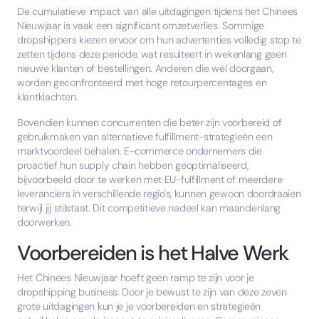
De cumulatieve impact van alle uitdagingen tijdens het Chinees
Nieuwjaar is vaak een significant omzetverlies. Sommige
dropshippers kiezen ervoor om hun advertenties volledig stop te
zetten tijdens deze periode, wat resulteert in wekenlang geen
nieuwe klanten of bestellingen. Anderen die wél doorgaan,
worden geconfronteerd met hoge retourpercentages en
klantklachten.
Bovendien kunnen concurrenten die beter zijn voorbereid of
gebruikmaken van alternatieve fulfillment-strategieën een
marktvoordeel behalen. E-commerce ondernemers die
proactief hun supply chain hebben geoptimaliseerd,
bijvoorbeeld door te werken met EU-fulfillment of meerdere
leveranciers in verschillende regio's, kunnen gewoon doordraaien
terwijl jij stilstaat. Dit competitieve nadeel kan maandenlang
doorwerken.
Voorbereiden is het Halve Werk
Het Chinees Nieuwjaar hoeft geen ramp te zijn voor je
dropshipping business. Door je bewust te zijn van deze zeven
grote uitdagingen kun je je voorbereiden en strategieën