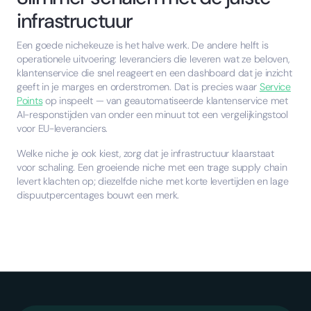
infrastructuur
Een goede nichekeuze is het halve werk. De andere helft is
operationele uitvoering: leveranciers die leveren wat ze beloven,
klantenservice die snel reageert en een dashboard dat je inzicht
geeft in je marges en orderstromen. Dat is precies waar
Service
Points
op inspeelt — van geautomatiseerde klantenservice met
AI-responstijden van onder een minuut tot een vergelijkingstool
voor EU-leveranciers.
Welke niche je ook kiest, zorg dat je infrastructuur klaarstaat
voor schaling. Een groeiende niche met een trage supply chain
levert klachten op; diezelfde niche met korte levertijden en lage
dispuutpercentages bouwt een merk.