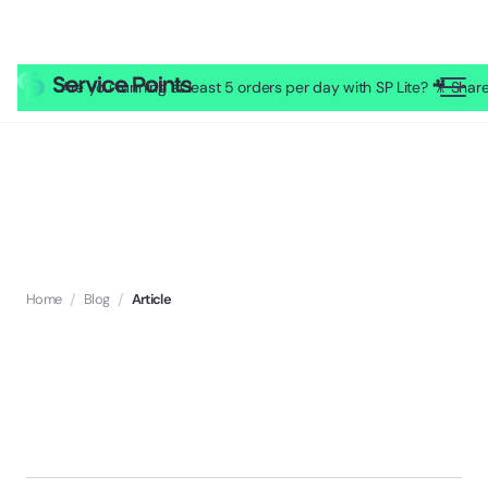
Are you running at least 5 orders per day with SP Lite? 🎥 Sh
Home
/
Blog
/
Article