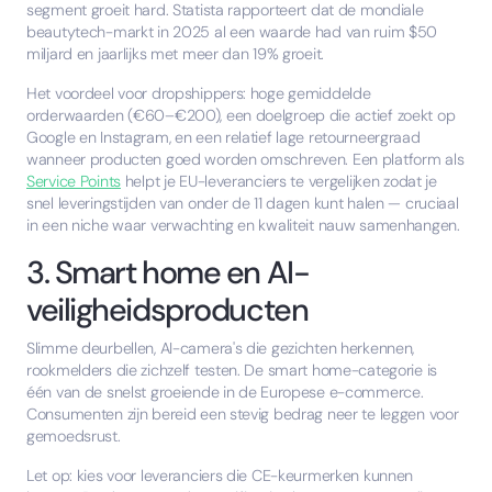
segment groeit hard. Statista rapporteert dat de mondiale
beautytech-markt in 2025 al een waarde had van ruim $50
miljard en jaarlijks met meer dan 19% groeit.
Het voordeel voor dropshippers: hoge gemiddelde
orderwaarden (€60–€200), een doelgroep die actief zoekt op
Google en Instagram, en een relatief lage retourneergraad
wanneer producten goed worden omschreven. Een platform als
Service Points
helpt je EU-leveranciers te vergelijken zodat je
snel leveringstijden van onder de 11 dagen kunt halen — cruciaal
in een niche waar verwachting en kwaliteit nauw samenhangen.
3. Smart home en AI-
veiligheidsproducten
Slimme deurbellen, AI-camera's die gezichten herkennen,
rookmelders die zichzelf testen. De smart home-categorie is
één van de snelst groeiende in de Europese e-commerce.
Consumenten zijn bereid een stevig bedrag neer te leggen voor
gemoedsrust.
Let op: kies voor leveranciers die CE-keurmerken kunnen