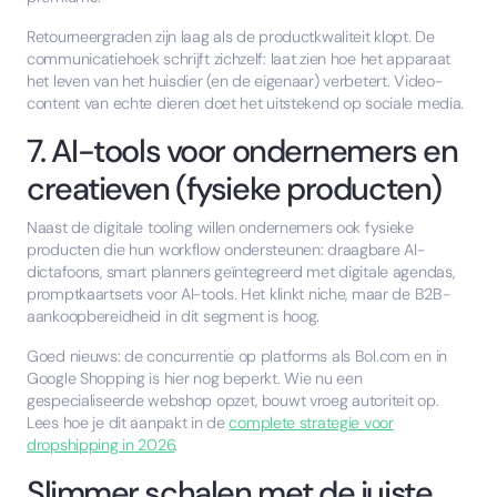
Retourneergraden zijn laag als de productkwaliteit klopt. De
communicatiehoek schrijft zichzelf: laat zien hoe het apparaat
het leven van het huisdier (en de eigenaar) verbetert. Video-
content van echte dieren doet het uitstekend op sociale media.
7. AI-tools voor ondernemers en
creatieven (fysieke producten)
Naast de digitale tooling willen ondernemers ook fysieke
producten die hun workflow ondersteunen: draagbare AI-
dictafoons, smart planners geïntegreerd met digitale agendas,
promptkaartsets voor AI-tools. Het klinkt niche, maar de B2B-
aankoopbereidheid in dit segment is hoog.
Goed nieuws: de concurrentie op platforms als Bol.com en in
Google Shopping is hier nog beperkt. Wie nu een
gespecialiseerde webshop opzet, bouwt vroeg autoriteit op.
Lees hoe je dit aanpakt in de
complete strategie voor
dropshipping in 2026
.
Slimmer schalen met de juiste