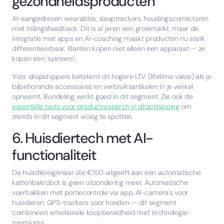
gezondheidsproducten
AI-aangedreven wearables, slaaptrackers, houdingscorrectoren
met trillingsfeedback. Dit is al jaren een groeimarkt, maar de
integratie met apps en AI-coaching maakt producten nu sterk
differentieerbaar. Klanten kopen niet alleen een apparaat — ze
kopen een 'systeem'.
Voor dropshippers betekent dit hogere LTV (lifetime value) als je
bijbehorende accessoires en verbruiksartikelen in je winkel
opneemt. Bundeling werkt goed in dit segment. Zie ook de
essentiële tools voor productresearch in dropshipping
om
trends in dit segment vroeg te spotten.
6. Huisdiertech met AI-
functionaliteit
De huisdiereigenaar die €150 uitgeeft aan een automatische
kattenbakrobot is geen uitzondering meer. Automatische
voerbakken met portiecontrole via app, AI-camera's voor
huisdieren, GPS-trackers voor honden — dit segment
combineert emotionele koopbereidheid met technologie-
premiums.