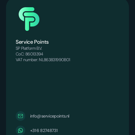
Service Points
SP Platform B.V.
CoC: 86013394
VAT number: NL863831990B01
info@servicepoints.nl
+31 6 82748731