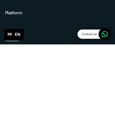
Platform
Contact us
EN
Features
Dropship levels
Suppliers / agents
SP Lite
Updates
Other services