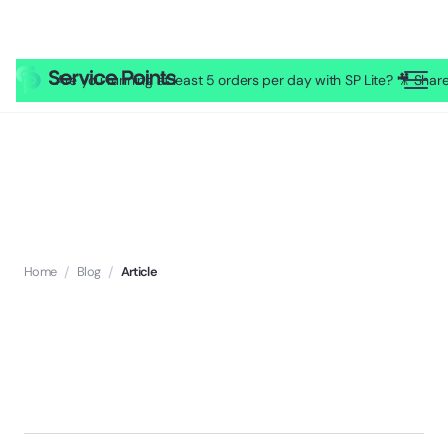
Are you running at least 5 orders per day with SP Lite? 🎥 Sh
Home
/
Blog
/
Article