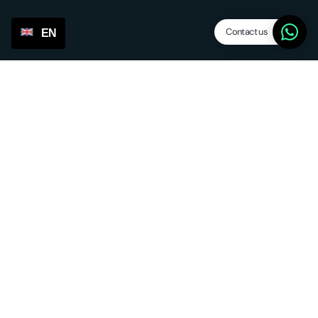
Contact us
EN
Features
Dropship levels
Suppliers / agents
SP Lite
Updates
Other services
Sourcing & forwarding
EU fulfilment
Return service