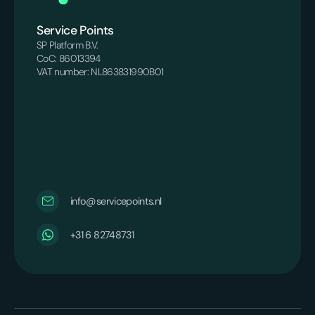
Service Points
SP Platform B.V.
CoC: 86013394
VAT number: NL863831990B01
info@servicepoints.nl
+31 6 82748731