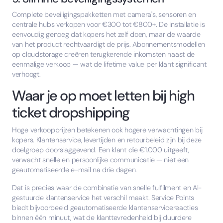
Complete beveiligingspakketten met camera's, sensoren en
centrale hubs verkopen voor €300 tot €800+. De installatie is
eenvoudig genoeg dat kopers het zelf doen, maar de waarde
van het product rechtvaardigt de prijs. Abonnementsmodellen
op cloudstorage creëren terugkerende inkomsten naast de
eenmalige verkoop — wat de lifetime value per klant significant
verhoogt.
Waar je op moet letten bij high
ticket dropshipping
Hoge verkoopprijzen betekenen ook hogere verwachtingen bij
kopers. Klantenservice, levertijden en retourbeleid zijn bij deze
doelgroep doorslaggevend. Een klant die €1.000 uitgeeft,
verwacht snelle en persoonlijke communicatie — niet een
geautomatiseerde e-mail na drie dagen.
Dat is precies waar de combinatie van snelle fulfilment en AI-
gestuurde klantenservice het verschil maakt. Service Points
biedt bijvoorbeeld geautomatiseerde klantenservicereacties
binnen één minuut, wat de klanttevredenheid bij duurdere