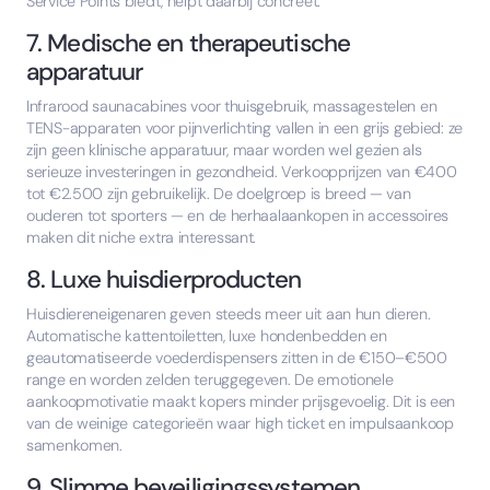
Service Points biedt, helpt daarbij concreet.
7. Medische en therapeutische
apparatuur
Infrarood saunacabines voor thuisgebruik, massagestelen en
TENS-apparaten voor pijnverlichting vallen in een grijs gebied: ze
zijn geen klinische apparatuur, maar worden wel gezien als
serieuze investeringen in gezondheid. Verkoopprijzen van €400
tot €2.500 zijn gebruikelijk. De doelgroep is breed — van
ouderen tot sporters — en de herhaalaankopen in accessoires
maken dit niche extra interessant.
8. Luxe huisdierproducten
Huisdiereneigenaren geven steeds meer uit aan hun dieren.
Automatische kattentoiletten, luxe hondenbedden en
geautomatiseerde voederdispensers zitten in de €150–€500
range en worden zelden teruggegeven. De emotionele
aankoopmotivatie maakt kopers minder prijsgevoelig. Dit is een
van de weinige categorieën waar high ticket en impulsaankoop
samenkomen.
9. Slimme beveiligingssystemen