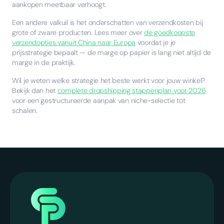
aankopen meetbaar verhoogt.
Een andere valkuil is het onderschatten van verzendkosten bij
grote of zware producten. Lees meer over
de goedkoopste
verzendopties vanuit China naar Europa
voordat je je
prijsstrategie bepaalt — de marge op papier is lang niet altijd de
marge in de praktijk.
Wil je weten welke strategie het beste werkt voor jouw winkel?
Bekijk dan het
complete dropshipping stappenplan voor 2026
voor een gestructureerde aanpak van niche-selectie tot
schalen.