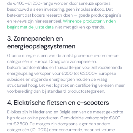
de €400–€1.200-range worden door serieuze sporters
beschouwd als een investering, geen impulsaankoop. Dat
betekent dat kopers research doen — goede productpagina's
en reviews zijn hier essentieel.
Winnende producten vinden
begint met de juiste data
, niet met gokken op trends.
3. Zonnepanelen en
energieopslagsystemen
Groene energie is een van de snelst groeiende e-commerce
categorieën in Europa. Draagbare zonnepanelen,
balkonkrachtcentrales en thuisbatterijen voor zelfvoorzienende
energieopslag verkopen voor €200 tot €2.000+. Europese
subsidies en stijgende energieprijzen houden de vraag
structureel hoog. Let wel: logistiek en certificering vereisen meer
voorbereiding dan bij standaard productcategorieën.
4. Elektrische fietsen en e-scooters
E-bikes zijn in Nederland en België een van de meest gekochte
high ticket online producten. Gemiddelde verkoopprijs: €800
tot €2.500. De marges zijn doorgaans lager dan andere
categorieën (10–20%) door concurrentie, maar het volume