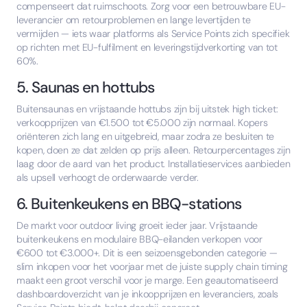
compenseert dat ruimschoots. Zorg voor een betrouwbare EU-
leverancier om retourproblemen en lange levertijden te
vermijden — iets waar platforms als Service Points zich specifiek
op richten met EU-fulfilment en leveringstijdverkorting van tot
60%.
5. Saunas en hottubs
Buitensaunas en vrijstaande hottubs zijn bij uitstek high ticket:
verkoopprijzen van €1.500 tot €5.000 zijn normaal. Kopers
oriënteren zich lang en uitgebreid, maar zodra ze besluiten te
kopen, doen ze dat zelden op prijs alleen. Retourpercentages zijn
laag door de aard van het product. Installatieservices aanbieden
als upsell verhoogt de orderwaarde verder.
6. Buitenkeukens en BBQ-stations
De markt voor outdoor living groeit ieder jaar. Vrijstaande
buitenkeukens en modulaire BBQ-eilanden verkopen voor
€600 tot €3.000+. Dit is een seizoensgebonden categorie —
slim inkopen voor het voorjaar met de juiste supply chain timing
maakt een groot verschil voor je marge. Een geautomatiseerd
dashboardoverzicht van je inkoopprijzen en leveranciers, zoals