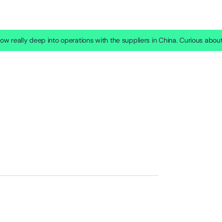
w really deep into operations with the suppliers in China. Curious abou
Sign in
Sign up