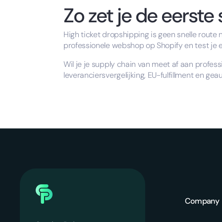
Zo zet je de eerste
High ticket dropshipping is geen snelle route 
professionele webshop op Shopify en test je e
Wil je je supply chain van meet af aan profess
leveranciersvergelijking, EU-fulfillment en g
Company