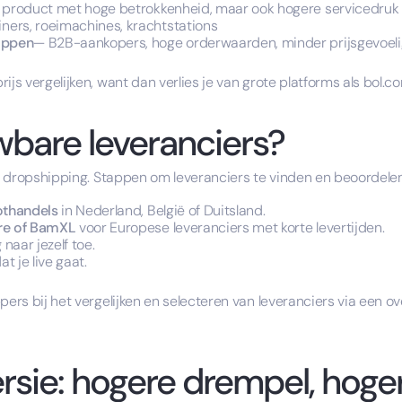
 product met hoge betrokkenheid, maar ook hogere servicedruk
ners, roeimachines, krachtstations
happen
— B2B-aankopers, hoge orderwaarden, minder prijsgevoeli
ijs vergelijken, want dan verlies je van grote platforms als bol.
wbare leveranciers?
ket dropshipping. Stappen om leveranciers te vinden en beoordelen
oothandels
in Nederland, België of Duitsland.
ore of BamXL
voor Europese leveranciers met korte levertijden.
g
naar jezelf toe.
t je live gaat.
ers bij het vergelijken en selecteren van leveranciers via een ove
sie: hogere drempel, hoge