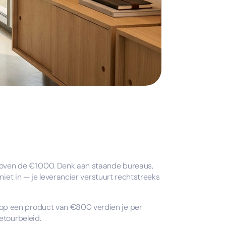
boven de €1.000. Denk aan staande bureaus,
niet in — je leverancier verstuurt rechtstreeks
 op een product van €800 verdien je per
etourbeleid.