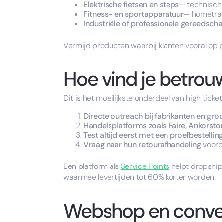
Elektrische fietsen en steps
— technisch
Fitness- en sportapparatuur
— hometrai
Industriële of professionele gereedsc
Vermijd producten waarbij klanten vooral op pr
Hoe vind je betrou
Dit is het moeilijkste onderdeel van high tic
Directe outreach bij fabrikanten en gr
Handelsplatforms zoals Faire, Ankorst
Test altijd eerst met een proefbestellin
Vraag naar hun retourafhandeling
voorda
Een platform als
Service Points
helpt dropshipp
waarmee levertijden tot 60% korter worden.
Webshop en conver