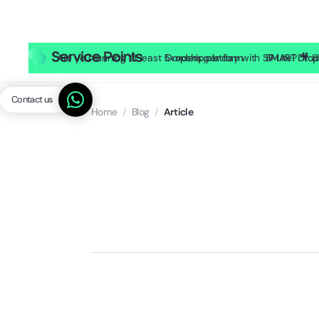
Are you running at least 5 orders per day with SP Lite? 
Dropship platform
SMART Drop
Contact us
Home
/
Blog
/
Article