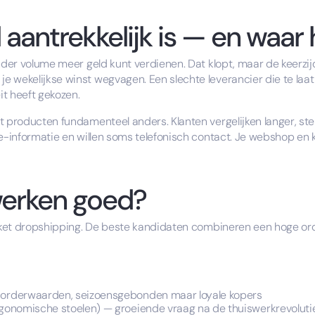
antrekkelijk is — en waar 
inder volume meer geld kunt verdienen. Dat klopt, maar de keerzij
wekelijkse winst wegvagen. Een slechte leverancier die te laat le
it heeft gekozen.
et producten fundamenteel anders. Klanten vergelijken langer, 
ie-informatie en willen soms telefonisch contact. Je webshop en
werken goed?
ticket dropshipping. De beste kandidaten combineren een hoge o
orderwaarden, seizoensgebonden maar loyale kopers
gonomische stoelen) — groeiende vraag na de thuiswerkrevoluti