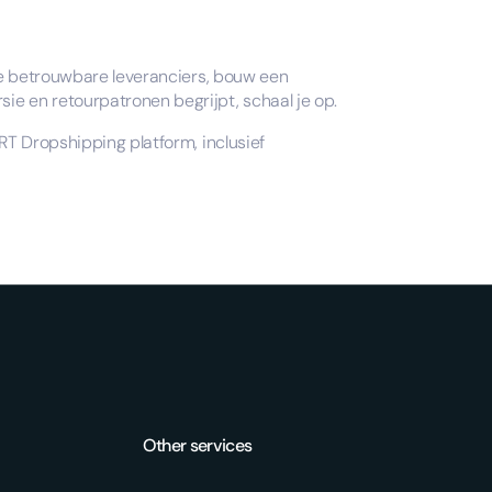
rie betrouwbare leveranciers, bouw een
ie en retourpatronen begrijpt, schaal je op.
ART Dropshipping platform, inclusief
Other services