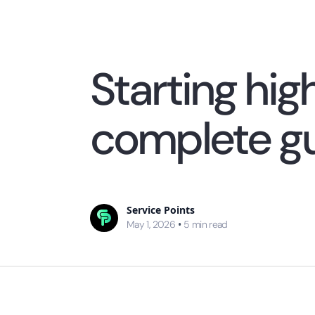
Starting hig
complete gu
Service Points
May 1, 2026
•
5
min read