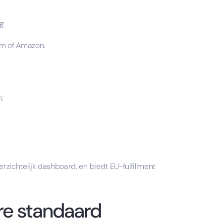
g
com of Amazon.
:
rzichtelijk dashboard, en biedt EU-fulfillment
re standaard