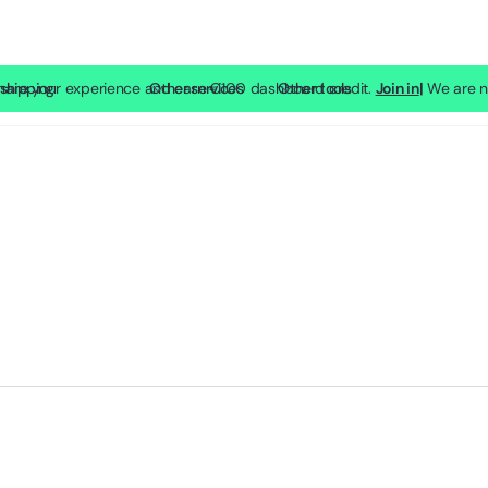
 Share your experience and earn €100 dashboard credit.
shipping
SP Lite
Other services
Other tools
Join in
|
We are no