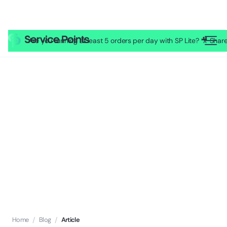
Are you running at least 5 orders per day with SP Lite? 🎥 Sh
Home
/
Blog
/
Article