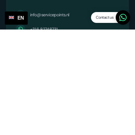
info@servicepoints.nl
Contact us
EN
+31 6 82748731
Company