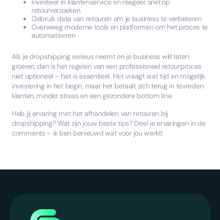
Investeer in klantenservice en reageer snel op
retourverzoeken
Gebruik data van retouren om je business te verbeteren
Overweeg moderne tools en platformen om het proces te
automatiseren
Als je dropshipping serieus neemt en je business wilt laten
groeien, dan is het regelen van een professioneel retourproces
niet optioneel – het is essentieel. Het vraagt wat tijd en mogelijk
investering in het begin, maar het betaalt zich terug in tevreden
klanten, minder stress en een gezondere bottom line.
Heb jij ervaring met het afhandelen van retouren bij
dropshipping? Wat zijn jouw beste tips? Deel je ervaringen in de
comments – ik ben benieuwd wat voor jou werkt!