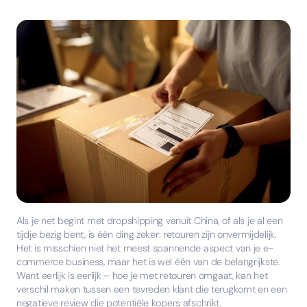
Als je net begint met dropshipping vanuit China, of als je al een
tijdje bezig bent, is één ding zeker: retouren zijn onvermijdelijk.
Het is misschien niet het meest spannende aspect van je e-
commerce business, maar het is wel één van de belangrijkste.
Want eerlijk is eerlijk – hoe je met retouren omgaat, kan het
verschil maken tussen een tevreden klant die terugkomt en een
negatieve review die potentiële kopers afschrikt.