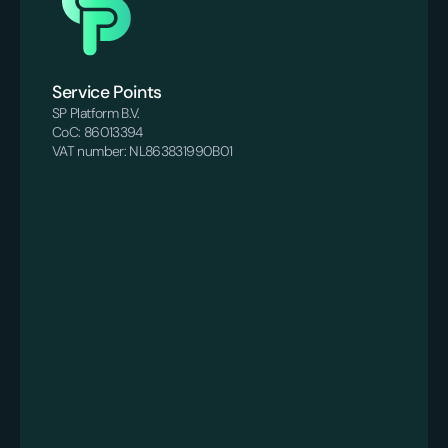
Service Points
SP Platform B.V.
CoC: 86013394
VAT number: NL863831990B01