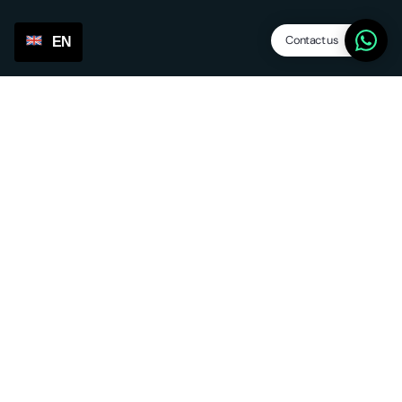
Contact us
EN
Features
Dropship levels
Suppliers / agents
SP Lite
Updates
Other services
Sourcing & forwarding
EU fulfilment
Return service