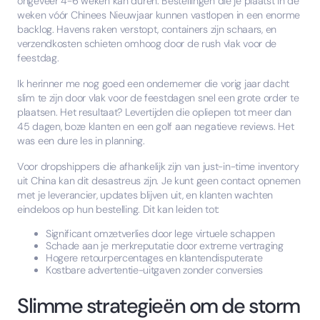
ongeveer 4-6 weken kan duren. Bestellingen die je plaatst in de
weken vóór Chinees Nieuwjaar kunnen vastlopen in een enorme
backlog. Havens raken verstopt, containers zijn schaars, en
verzendkosten schieten omhoog door de rush vlak voor de
feestdag.
Ik herinner me nog goed een ondernemer die vorig jaar dacht
slim te zijn door vlak voor de feestdagen snel een grote order te
plaatsen. Het resultaat? Levertijden die opliepen tot meer dan
45 dagen, boze klanten en een golf aan negatieve reviews. Het
was een dure les in planning.
Voor dropshippers die afhankelijk zijn van just-in-time inventory
uit China kan dit desastreus zijn. Je kunt geen contact opnemen
met je leverancier, updates blijven uit, en klanten wachten
eindeloos op hun bestelling. Dit kan leiden tot:
Significant omzetverlies door lege virtuele schappen
Schade aan je merkreputatie door extreme vertraging
Hogere retourpercentages en klantendisputerate
Kostbare advertentie-uitgaven zonder conversies
Slimme strategieën om de storm