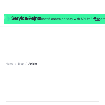
Are you running at least 5 orders per day with SP Lite? 🎥 Sh
Home
/
Blog
/
Article