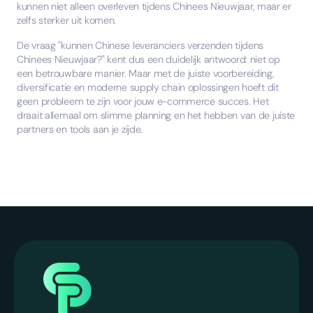
kunnen niet alleen overleven tijdens Chinees Nieuwjaar, maar er
zelfs sterker uit komen.
De vraag "kunnen Chinese leveranciers verzenden tijdens
Chinees Nieuwjaar?" kent dus een duidelijk antwoord: niet op
een betrouwbare manier. Maar met de juiste voorbereiding,
diversificatie en moderne supply chain oplossingen hoeft dit
geen probleem te zijn voor jouw e-commerce succes. Het
draait allemaal om slimme planning en het hebben van de juiste
partners en tools aan je zijde.