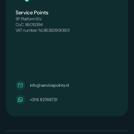
Service Points
SP Platform B.V.
CoC: 86013394
VAT number: NL863831990B01
info@servicepoints.nl
+31 6 82748731