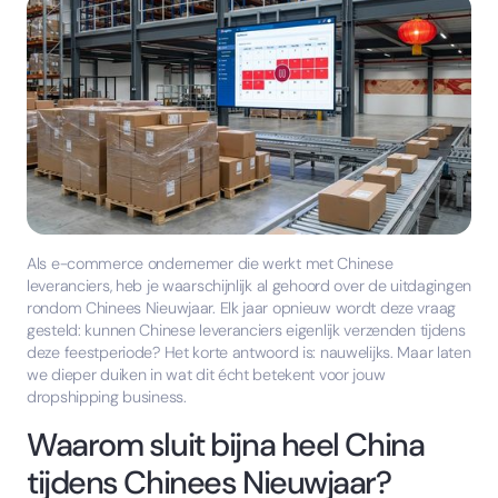
Als e-commerce ondernemer die werkt met Chinese
leveranciers, heb je waarschijnlijk al gehoord over de uitdagingen
rondom Chinees Nieuwjaar. Elk jaar opnieuw wordt deze vraag
gesteld: kunnen Chinese leveranciers eigenlijk verzenden tijdens
deze feestperiode? Het korte antwoord is: nauwelijks. Maar laten
we dieper duiken in wat dit écht betekent voor jouw
dropshipping business.
Waarom sluit bijna heel China
tijdens Chinees Nieuwjaar?