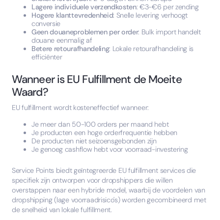
Lagere individuele verzendkosten
: €3-€6 per zending
Hogere klanttevredenheid
: Snelle levering verhoogt
conversie
Geen douaneproblemen per order
: Bulk import handelt
douane eenmalig af
Betere retourafhandeling
: Lokale retourafhandeling is
efficiënter
Wanneer is EU Fulfillment de Moeite
Waard?
EU fulfillment wordt kosteneffectief wanneer:
Je meer dan 50-100 orders per maand hebt
Je producten een hoge orderfrequentie hebben
De producten niet seizoensgebonden zijn
Je genoeg cashflow hebt voor voorraad-investering
Service Points biedt geïntegreerde EU fulfillment services die
specifiek zijn ontworpen voor dropshippers die willen
overstappen naar een hybride model, waarbij de voordelen van
dropshipping (lage voorraadrisico's) worden gecombineerd met
de snelheid van lokale fulfillment.