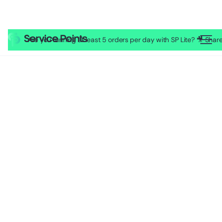
Are you running at least 5 orders per day with SP Lite? 🎥 Sh