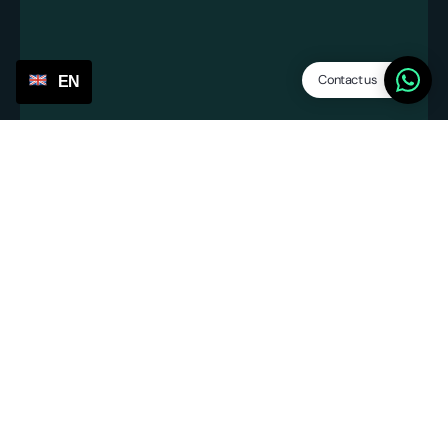
Contact us
EN
info@servicepoints.nl
+31 6 82748731