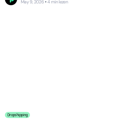
•
May 9, 2026
4
min lezen
Dropshipping