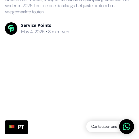
vinden in 2026. Leer de drie datalaags, het juiste protocol en
veelgemaakte fouten.
Service Points
•
May 4, 2026
8
min lezen
Contacteer ons
PT